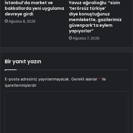
İstanbul’da market ve
Yavuz ağıralioğlu: “sizin
bakkallarda yeni uygulama
‘terörsüz türkiye’
devreye girdi
diye konuştuğunuz
memlekette, gazilerimiz
Ağustos 8, 2026
güvenpark’ta eylem
yapıyorlar”
Ağustos 7, 2026
Bir yanıt yazın
E-posta adresiniz yayınlanmayacak.
Gerekli alanlar
*
ile
işaretlenmişlerdir
Y
o
r
u
m