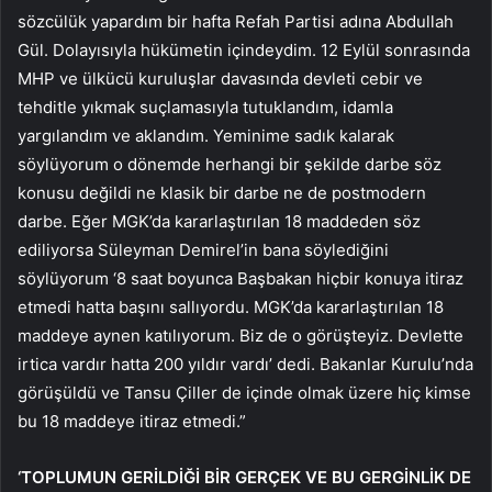
sözcülük yapardım bir hafta Refah Partisi adına Abdullah
Gül. Dolayısıyla hükümetin içindeydim. 12 Eylül sonrasında
MHP ve ülkücü kuruluşlar davasında devleti cebir ve
tehditle yıkmak suçlamasıyla tutuklandım, idamla
yargılandım ve aklandım. Yeminime sadık kalarak
söylüyorum o dönemde herhangi bir şekilde darbe söz
konusu değildi ne klasik bir darbe ne de postmodern
darbe. Eğer MGK’da kararlaştırılan 18 maddeden söz
ediliyorsa Süleyman Demirel’in bana söylediğini
söylüyorum ‘8 saat boyunca Başbakan hiçbir konuya itiraz
etmedi hatta başını sallıyordu. MGK’da kararlaştırılan 18
maddeye aynen katılıyorum. Biz de o görüşteyiz. Devlette
irtica vardır hatta 200 yıldır vardı’ dedi. Bakanlar Kurulu’nda
görüşüldü ve Tansu Çiller de içinde olmak üzere hiç kimse
bu 18 maddeye itiraz etmedi.”
‘TOPLUMUN GERİLDİĞİ BİR GERÇEK VE BU GERGİNLİK DE