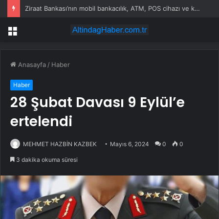
Ziraat Bankası’nın mobil bankacılık, ATM, POS cihazı ve kart hizmetleri çöktü
Menü
Anasayfa
/
Haber
Haber
28 Şubat Davası 9 Eylül’e
ertelendi
MEHMET HAZBİN KAZBEK
Mayıs 6, 2024
0
0
3 dakika okuma süresi