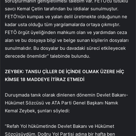
soruşturmanın genişletilmesi talebim var. FETÖ’cü tutuklu
savcı Kemal Çetin tarafından bu iddialar sunulmuştur.
FETÖ’nün kumpas ve yalan delil üretmekte olduğunun ne
kadar usta olduğu tüm yargılamalarda ortaya çıkmıştır.
FETÖ örgüt üyeliğinden mahkum olan ve yardımdan ceza
alan ve bu dosyaya bilgi ve belge sunan kişilerin dosyaları
sunulmalıdır. Bu dosyalar bu davadaki süreci etkileyecek
derecede önemlidir” talebinde bulundu.
ZEYBEK: TANSU ÇİLLER DE İÇİNDE OLMAK ÜZERE HİÇ
KİMSE 18 MADDEYE İTİRAZ ETMEDİ
Duruşmada tanık olarak dinlenen dönemin Devlet Bakanı-
Hükümet Sözcüsü ve ATA Parti Genel Başkanı Namık
Kemal Zeybek, şunları söyledi:
”Refah Yol hükümetinde Devlet Bakanı ve Hükümet
Sözcüsüydüm. Doğru Yol Partisi adına bir hafta ben