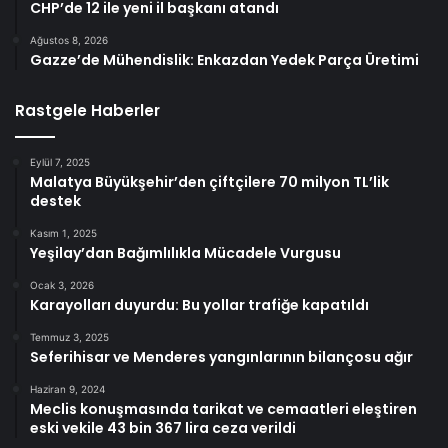
CHP’de 12 ile yeni il başkanı atandı
Ağustos 8, 2026
Gazze’de Mühendislik: Enkazdan Yedek Parça Üretimi
Rastgele Haberler
Eylül 7, 2025
Malatya Büyükşehir’den çiftçilere 70 milyon TL’lik
destek
Kasım 1, 2025
Yeşilay’dan Bağımlılıkla Mücadele Vurgusu
Ocak 3, 2026
Karayolları duyurdu: Bu yollar trafiğe kapatıldı
Temmuz 3, 2025
Seferihisar ve Menderes yangınlarının bilançosu ağır
Haziran 9, 2024
Meclis konuşmasında tarikat ve cemaatleri eleştiren
eski vekile 43 bin 367 lira ceza verildi