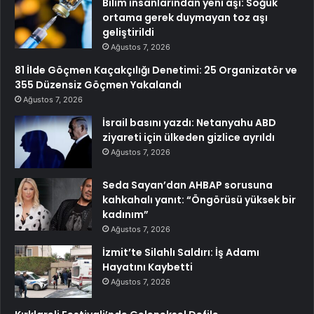
Bilim insanlarından yeni aşı: Soğuk
ortama gerek duymayan toz aşı
geliştirildi
Ağustos 7, 2026
81 İlde Göçmen Kaçakçılığı Denetimi: 25 Organizatör ve
355 Düzensiz Göçmen Yakalandı
Ağustos 7, 2026
İsrail basını yazdı: Netanyahu ABD
ziyareti için ülkeden gizlice ayrıldı
Ağustos 7, 2026
Seda Sayan’dan AHBAP sorusuna
kahkahalı yanıt: “Öngörüsü yüksek bir
kadınım”
Ağustos 7, 2026
İzmit’te Silahlı Saldırı: İş Adamı
Hayatını Kaybetti
Ağustos 7, 2026