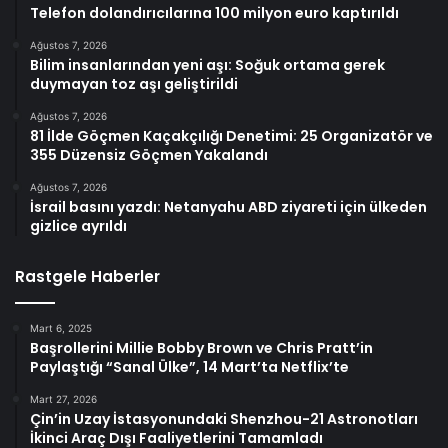
Telefon dolandırıcılarına 100 milyon euro kaptırıldı
Ağustos 7, 2026
Bilim insanlarından yeni aşı: Soğuk ortama gerek
duymayan toz aşı geliştirildi
Ağustos 7, 2026
81 İlde Göçmen Kaçakçılığı Denetimi: 25 Organizatör ve
355 Düzensiz Göçmen Yakalandı
Ağustos 7, 2026
İsrail basını yazdı: Netanyahu ABD ziyareti için ülkeden
gizlice ayrıldı
Rastgele Haberler
Mart 6, 2025
Başrollerini Millie Bobby Brown ve Chris Pratt’in
Paylaştığı “Sanal Ülke”, 14 Mart’ta Netflix’te
Mart 27, 2026
Çin’in Uzay İstasyonundaki Shenzhou-21 Astronotları
İkinci Araç Dışı Faaliyetlerini Tamamladı