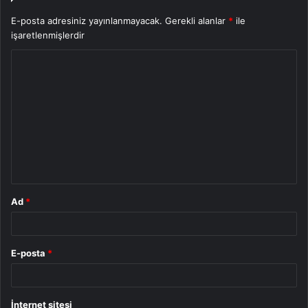
E-posta adresiniz yayınlanmayacak.
Gerekli alanlar
*
ile
işaretlenmişlerdir
Y
o
r
u
m
*
Ad
*
E-posta
*
İnternet sitesi