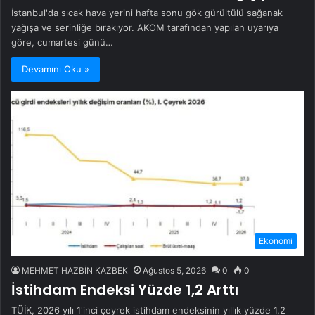
İstanbul'da sıcak hava yerini hafta sonu gök gürültülü sağanak
yağışa ve serinliğe bırakıyor. AKOM tarafından yapılan uyarıya
göre, cumartesi günü…
Devamını Oku »
Ekonomi
MEHMET HAZBİN KAZBEK
Ağustos 5, 2026
0
0
İstihdam Endeksi Yüzde 1,2 Arttı
TÜİK, 2026 yılı 1'inci çeyrek istihdam endeksinin yıllık yüzde 1,2