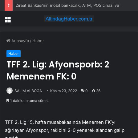
Ziraat Bankası’nın mobil bankacılık, ATM, POS cihazı ve kart hizmetleri çöktü
Menü
Anasayfa
/
Haber
Haber
TFF 2. Lig: Afyonsporb: 2
Memenem FK: 0
SALİM ALBOĞA
Kasım 23, 2022
0
26
1 dakika okuma süresi
TFF 2. Lig 15. hafta müsabakasında Menemen FK’yı
ağırlayan Afyonspor, rakibini 2-0 yenerek alandan galip