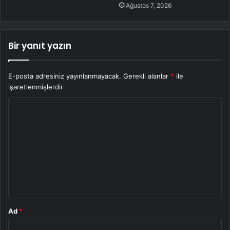
Ağustos 7, 2026
Bir yanıt yazın
E-posta adresiniz yayınlanmayacak.
Gerekli alanlar
*
ile
işaretlenmişlerdir
Y
o
r
u
m
*
Ad
*