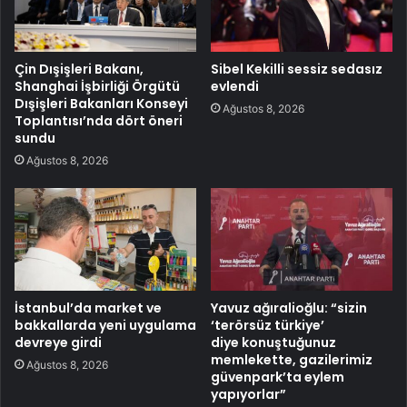
Çin Dışişleri Bakanı,
Sibel Kekilli sessiz sedasız
Shanghai İşbirliği Örgütü
evlendi
Dışişleri Bakanları Konseyi
Ağustos 8, 2026
Toplantısı’nda dört öneri
sundu
Ağustos 8, 2026
İstanbul’da market ve
Yavuz ağıralioğlu: “sizin
bakkallarda yeni uygulama
‘terörsüz türkiye’
devreye girdi
diye konuştuğunuz
memlekette, gazilerimiz
Ağustos 8, 2026
güvenpark’ta eylem
yapıyorlar”