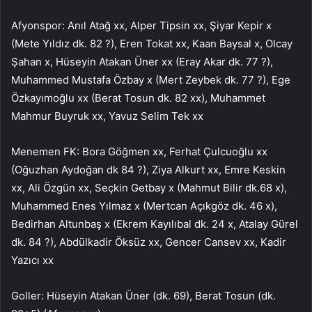
Afyonspor: Anıl Atağ xx, Alper Tipsin xx, Şiyar Kepir x
(Mete Yıldız dk. 82 ?), Eren Tokat xx, Kaan Baysal x, Olcay
Şahan x, Hüseyin Atakan Üner xx (Eray Akar dk. 77 ?),
Muhammed Mustafa Özbay x (Mert Zeybek dk. 77 ?), Ege
Özkayımoğlu xx (Berat Tosun dk. 82 xx), Muhammet
Mahmur Buyruk xx, Yavuz Selim Tek xx
Menemen FK: Bora Göğmen xx, Ferhat Çulcuoğlu xx
(Oğuzhan Aydoğan dk 84 ?), Ziya Alkurt xx, Emre Keskin
xx, Ali Özgün xx, Seçkin Getbay x (Mahmut Bilir dk.68 x),
Muhammed Enes Yılmaz x (Mertcan Açıkgöz dk. 46 x),
Bedirhan Altunbaş x (Ekrem Kayılıbal dk. 24 x, Atalay Gürel
dk. 84 ?), Abdülkadir Öksüz xx, Gencer Cansev xx, Kadir
Yazıcı xx
Goller: Hüseyin Atakan Üner (dk. 69), Berat Tosun (dk.