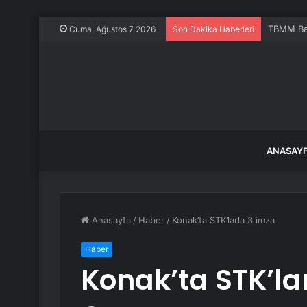
TBMM Baş
Cuma, Ağustos 7 2026
Son Dakika Haberleri
ANASAY
Anasayfa
/
Haber
/
Konak’ta STK’larla 3 imza
Haber
Konak’ta STK’la