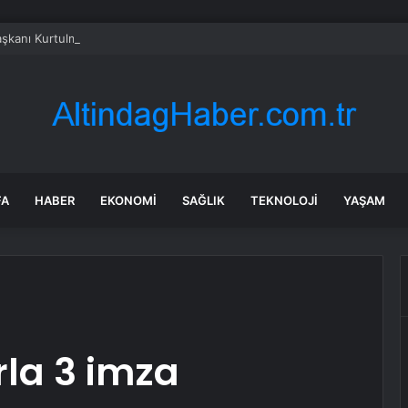
kanı Kurtulmuş: Genel af, şahsa özel af yok
FA
HABER
EKONOMI
SAĞLIK
TEKNOLOJI
YAŞAM
rla 3 imza