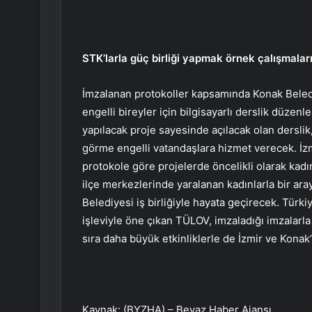
STK’larla güç birliği yapmak örnek çalışmala
İmzalanan protokoller kapsamında Konak Beledi
engelli bireyler için bilgisayarlı derslik düze
yapılacak proje sayesinde açılacak olan derslik
görme engelli vatandaşlara hizmet verecek. İzm
protokole göre projelerde öncelikli olarak kadın
ilçe merkezlerinde yaralanan kadınlarla bir ara
Belediyesi iş birliğiyle hayata geçirecek. Türkiy
işleviyle öne çıkan TÜLOV, imzaladığı imzalarla
sıra daha büyük etkinliklerle de İzmir ve Konak’
Kaynak: (BYZHA) – Beyaz Haber Ajansı