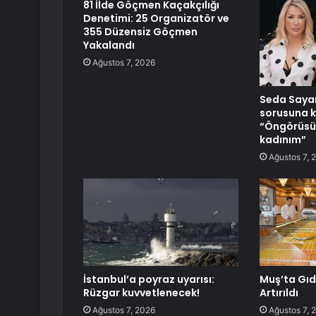
81 İlde Göçmen Kaçakçılığı
Denetimi: 25 Organizatör ve
355 Düzensiz Göçmen
Yakalandı
Ağustos 7, 2026
Seda Saya
sorusuna k
“Öngörüsü 
kadınım”
Ağustos 7, 
İstanbul’a poyraz uyarısı:
Muş’ta Gıd
Rüzgar kuvvetlenecek!
Artırıldı
Ağustos 7, 2026
Ağustos 7, 