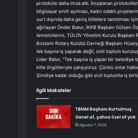
protokole daha imza attı. İmzalanan protokolle
bilgisayar sınıfı açılması, kadın odaklı projeleri
yurt dışında daha geniş kitlelere tanıtılması i
ağırlayan Önder Batur, İKKB Başkanı Gülsen Özk
temsilcilerini, TÜLOV Yönetim Kurulu Başkanı Pr
Bostanlı Rotary Kulübü Derneği Başkanı Hüseyin 
tek başına iş yaparak değil, sivil toplum kuruluşl
Lider Batur, “Tek başına iş yapan bir belediye b
kitle örgütleriyle çalışıyoruz. Çünkü onlar hal
Şimdiye kadar olduğu gibi sivil toplumla iş bi
İlgili Makaleler
TBMM Başkanı Kurtulmuş:
Genel af, şahsa özel af yok
Ağustos 7, 2026