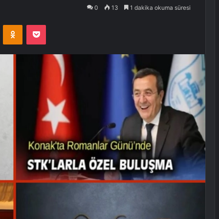
0
13
1 dakika okuma süresi
VKontakte
Odnoklassniki
Pocket