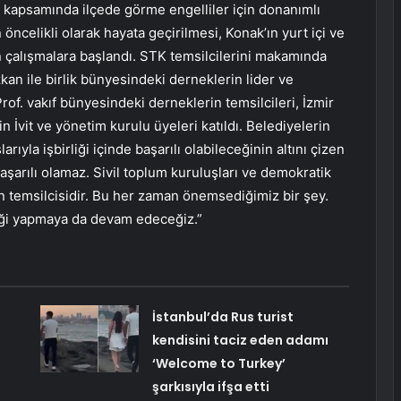
r kapsamında ilçede görme engelliler için donanımlı
n öncelikli olarak hayata geçirilmesi, Konak’ın yurt içi ve
çin çalışmalara başlandı. STK temsilcilerini makamında
an ile birlik bünyesindeki derneklerin lider ve
of. vakıf bünyesindeki derneklerin temsilcileri, İzmir
İvit ve yönetim kurulu üyeleri katıldı. Belediyelerin
arıyla işbirliği içinde başarılı olabileceğinin altını çizen
aşarılı olamaz. Sivil toplum kuruluşları ve demokratik
kın temsilcisidir. Bu her zaman önemsediğimiz bir şey.
rliği yapmaya da devam edeceğiz.”
İstanbul’da Rus turist
kendisini taciz eden adamı
‘Welcome to Turkey’
şarkısıyla ifşa etti