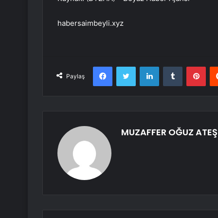
habersaimbeyli.xyz
Facebook
Twitter
LinkedIn
Tumblr
Pint
Paylaş
MUZAFFER OĞUZ ATEŞ