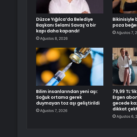
Düzce Yığılca’da Belediye
Bikinisiyl
Başkanı Selami Savaş’a bir
poza beğen
kapı daha kapandı!
Ağustos 7, 
Ağustos 8, 2026
Bilim insanlarından yeni aşı:
79,99 TL’li
Soğuk ortama gerek
Ergen abone
duymayan toz aşı geliştirildi
gecede kaz
dikkat çekt
Ağustos 7, 2026
Ağustos 6, 