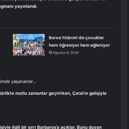
agmanı yayınlandı.
Bursa Yıldırım’da çocuklar
hem öğreniyor hem eğleniyor
Ağustos 8, 2026
ölümde yaşananlar…
rlikte mutlu zamanlar geçirirken, Çatal’ın gelişiyle
yle ilgili bir sırrı Barbaros’a açıklar. Bunu duyan