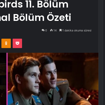
birds 11. Bölüm
al Bölüm Özeti
0
14
1 dakika okuma süresi
VKontakte
Odnoklassniki
Pocket