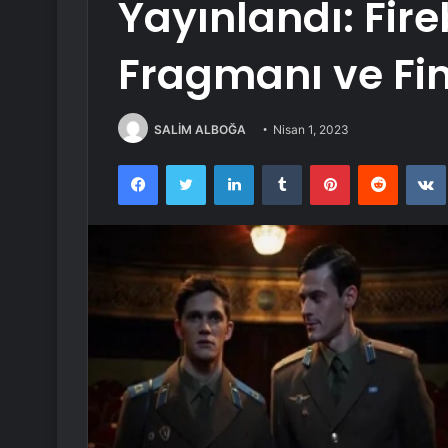
Yayınlandı: Fire
Fragmanı ve Fin
SALİM ALBOĞA
Nisan 1, 2023
Facebook
Twitter
LinkedIn
Tumblr
Pinterest
Reddit