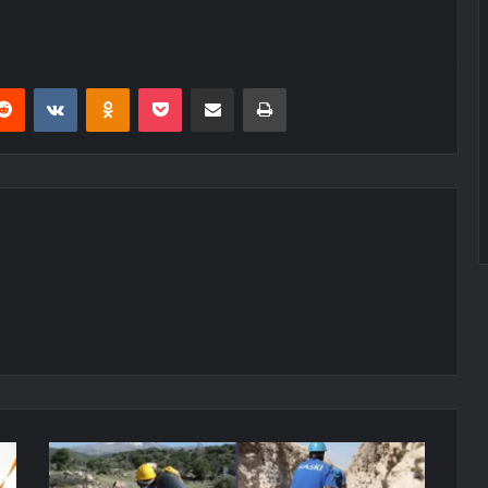
erest
Reddit
VKontakte
Odnoklassniki
Pocket
E-Posta ile paylaş
Yazdır