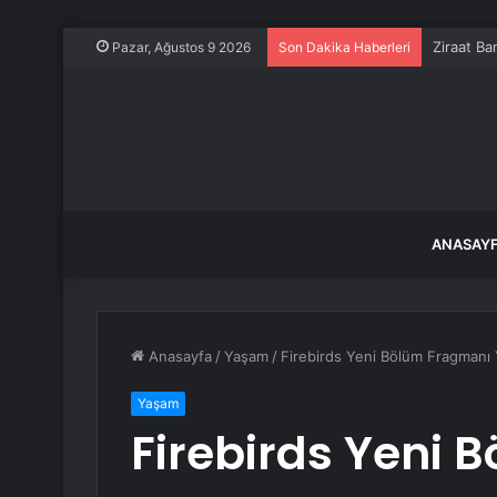
Ziraat Ba
Pazar, Ağustos 9 2026
Son Dakika Haberleri
ANASAY
Anasayfa
/
Yaşam
/
Firebirds Yeni Bölüm Fragmanı Y
Yaşam
Firebirds Yeni