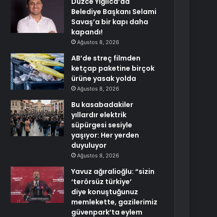
Düzce Yığılca’da
Belediye Başkanı Selami
Savaş’a bir kapı daha
kapandı!
Ağustos 8, 2026
AB’de streç filmden
ketçap paketine birçok
ürüne yasak yolda
Ağustos 8, 2026
Bu kasabadakiler
yıllardır elektrik
süpürgesi sesiyle
yaşıyor: Her yerden
duyuluyor
Ağustos 8, 2026
Yavuz ağıralioğlu: “sizin
‘terörsüz türkiye’
diye konuştuğunuz
memlekette, gazilerimiz
güvenpark’ta eylem