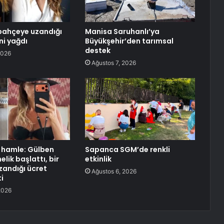
e bahçeye uzandığı
Manisa Saruhanlı’ya
i yağdı
Büyükşehir’den tarımsal
destek
2026
Ağustos 7, 2026
k hamle: Gülben
Sapanca SGM’de renkli
lik başlattı, bir
etkinlik
andığı ücret
Ağustos 6, 2026
i
2026