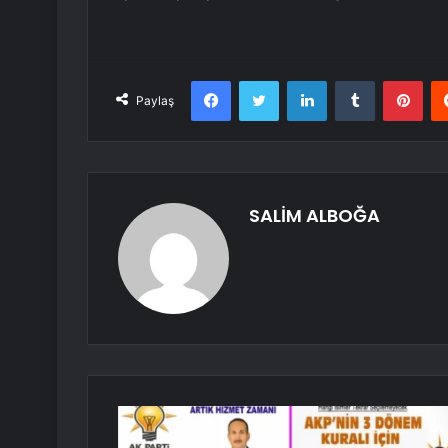
Facebook
Twitter
LinkedIn
Tumblr
Pint
Paylaş
SALİM ALBOĞA