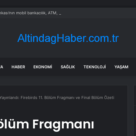
nkası’nın mobil bankacılık, ATM, POS cihazı ve kart hizmetleri çöktü
FA
HABER
EKONOMI
SAĞLIK
TEKNOLOJI
YAŞAM
ayınlandı: Firebirds 11. Bölüm Fragmanı ve Final Bölüm Özeti
 Bölüm Fragmanı