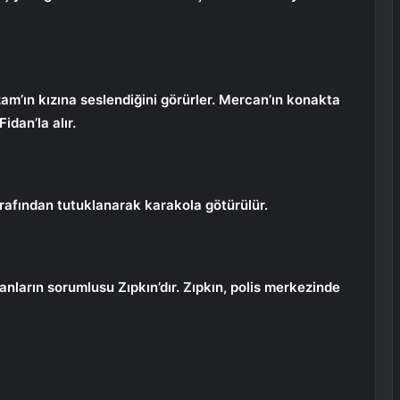
zam’ın kızına seslendiğini görürler. Mercan’ın konakta
idan’la alır.
arafından tutuklanarak karakola götürülür.
anların sorumlusu Zıpkın’dır. Zıpkın, polis merkezinde