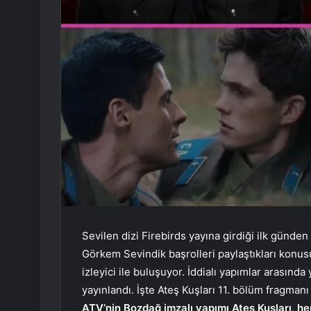
Sevilen dizi Firebirds yayına girdiği ilk günden 
Görkem Sevindik başrolleri paylaştıkları konus
izleyici ile buluşuyor. İddialı yapımlar arasınd
yayınlandı. İşte Ateş Kuşları 11. bölüm fragman
ATV’nin Bozdağ imzalı yapımı Ateş Kuşları, he