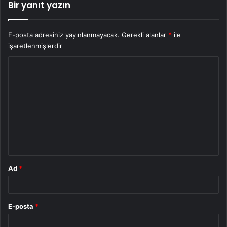
Bir yanıt yazın
E-posta adresiniz yayınlanmayacak.
Gerekli alanlar
*
ile
işaretlenmişlerdir
Y
o
r
u
m
*
Ad
*
E-posta
*