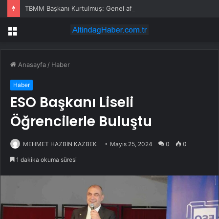
TBMM Başkanı Kurtulmuş: Genel af, şahsa özel af yok
Menü
Anasayfa
/
Haber
Haber
ESO Başkanı Liseli
Öğrencilerle Buluştu
MEHMET HAZBİN KAZBEK
Mayıs 25, 2024
0
0
1 dakika okuma süresi