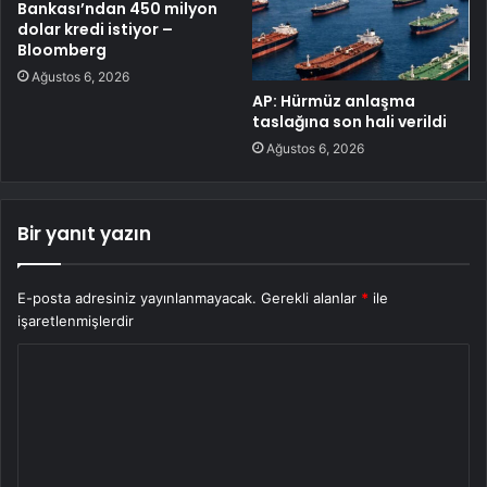
Bankası’ndan 450 milyon
dolar kredi istiyor –
Bloomberg
Ağustos 6, 2026
AP: Hürmüz anlaşma
taslağına son hali verildi
Ağustos 6, 2026
Bir yanıt yazın
E-posta adresiniz yayınlanmayacak.
Gerekli alanlar
*
ile
işaretlenmişlerdir
Y
o
r
u