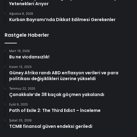
Yetenekleri Arıyor
Ağustos 8, 2026
Kurban Bayramı’nda Dikkat Edilmesi Gerekenler
Rastgele Haberler
Mart 19, 2026
Bu ne vicdansızlık!
Kasım 15, 2023
Güney Afrika randı ABD enflasyon verileri ve para
politikası değişiklikleri üzerine yükseldi
Temmuz 22, 2025
Çanakkale’de 38 kaçak göçmen yakalandı
Eylül 9, 2025
Path of Exile 2: The Third Edict – İnceleme
Şubat 25, 2026
TCMB finansal güven endeksi geriledi