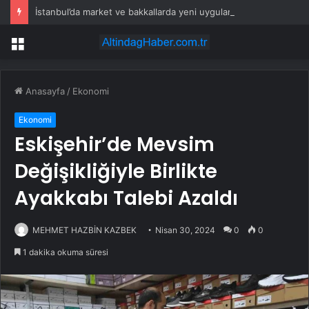
İstanbul’da market ve bakkallarda yeni uygulama devreye girdi
Menü
Anasayfa
/
Ekonomi
Ekonomi
Eskişehir’de Mevsim
Değişikliğiyle Birlikte
Ayakkabı Talebi Azaldı
MEHMET HAZBİN KAZBEK
Nisan 30, 2024
0
0
1 dakika okuma süresi