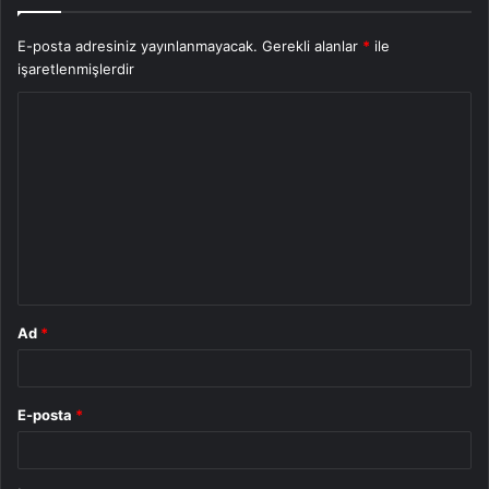
E-posta adresiniz yayınlanmayacak.
Gerekli alanlar
*
ile
işaretlenmişlerdir
Y
o
r
u
m
*
Ad
*
E-posta
*