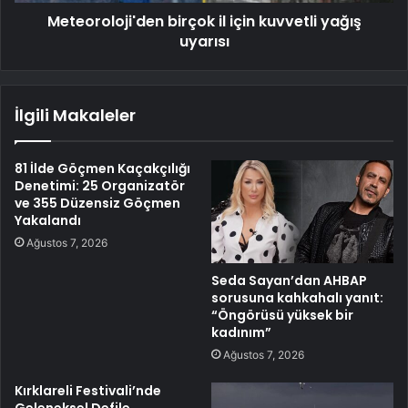
Meteoroloji'den birçok il için kuvvetli yağış
uyarısı
İlgili Makaleler
81 İlde Göçmen Kaçakçılığı
Denetimi: 25 Organizatör
ve 355 Düzensiz Göçmen
Yakalandı
Ağustos 7, 2026
Seda Sayan’dan AHBAP
sorusuna kahkahalı yanıt:
“Öngörüsü yüksek bir
kadınım”
Ağustos 7, 2026
Kırklareli Festivali’nde
Geleneksel Defile