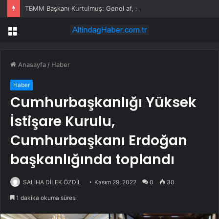
TBMM Başkanı Kurtulmuş: Genel af, şahsa özel af yok
Menü
Anasayfa
/
Haber
Haber
Cumhurbaşkanlığı Yüksek
İstişare Kurulu,
Cumhurbaşkanı Erdoğan
başkanlığında toplandı
SALİHA DİLEK ÖZDİL
Kasım 29, 2022
0
30
1 dakika okuma süresi