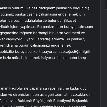
kın’ın sunumu ve hazırladığımız pankartın bugün dış
aptığımız pankart asma çalışmasını engellemek için
ipleri de bazı müdahalelerde bulundu. Şikayet
içbir işlem yapılmadı.Bu pankartların buraya asılmasını
n geçmesine rağmen herhangi bir karar verilmedi ve
r yapılıyordu, yetkili arkadaşlarımıza ‘Bu pankart,
n verildi ama bugün çalışmamızı engellemek
yaptık.Biz buraya pankartı asıyoruz, asacağız.Eğer ilgili
hızla müdahale etmek istiyorlar, biz de buna karşı
nanan kadrolar ne yaparlarsa yapsınlar, ne kadar güç
nden ve direnişlerinden asla geri adım atmayacaklardır.
ın, evlat Balıkesir Büyükşehir Belediyesi Başkanlık
 Milliye Ahmet Akın milletimizin iradesiyle oturacak.