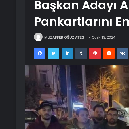
Başkan Adayı A
Pankartlarını E
MUZAFFER OĞUZ ATEŞ
Ocak 19, 2024
Facebook
Twitter
LinkedIn
Tumblr
Pinterest
Reddit