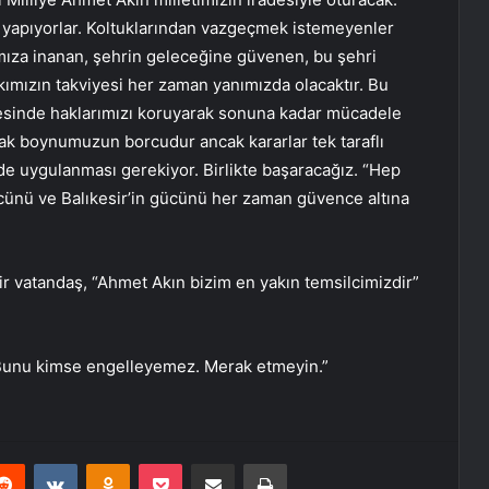
, yapıyorlar. Koltuklarından vazgeçmek istemeyenler
ımıza inanan, şehrin geleceğine güvenen, bu şehri
ımızın takviyesi her zaman yanımızda olacaktır. Bu
sinde haklarımızı koruyarak sonuna kadar mücadele
mak boynumuzun borcudur ancak kararlar tek taraflı
ilde uygulanması gerekiyor. Birlikte başaracağız. “Hep
ücünü ve Balıkesir’in gücünü her zaman güvence altına
r vatandaş, “Ahmet Akın bizim en yakın temsilcimizdir”
. Bunu kimse engelleyemez. Merak etmeyin.”
erest
Reddit
VKontakte
Odnoklassniki
Pocket
E-Posta ile paylaş
Yazdır