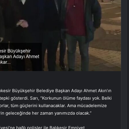
lıkesir Büyükşehir Belediye Başkan Adayı Ahmet Akın’ın
tepki gösterdi. Sarı, “Korkunun ölüme faydası yok. Belki
orlar, tüm güçlerini kullanacaklar. Ama mücadelemize
rin geleceğinde her zaman yanımızda olacak.”
si’ne bağlı polisler ile Balıkesir Emniyet