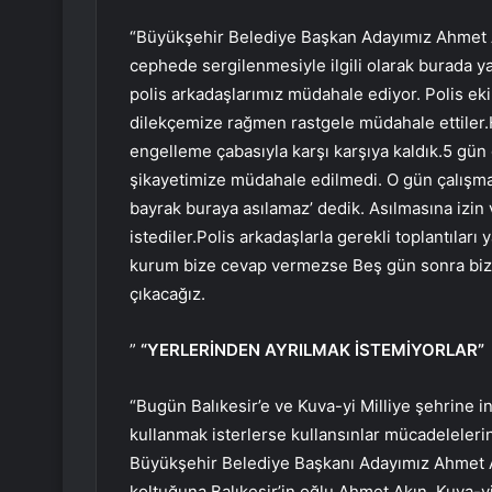
“Büyükşehir Belediye Başkan Adayımız Ahmet A
cephede sergilenmesiyle ilgili olarak burada y
polis arkadaşlarımız müdahale ediyor. Polis ek
dilekçemize rağmen rastgele müdahale ettiler.H
engelleme çabasıyla karşı karşıya kaldık.5 gü
şikayetimize müdahale edilmedi. O gün çalışmala
bayrak buraya asılamaz’ dedik. Asılmasına izi
istediler.Polis arkadaşlarla gerekli toplantıları 
kurum bize cevap vermezse Beş gün sonra bize 
çıkacağız.
”
“YERLERİNDEN AYRILMAK İSTEMİYORLAR”
“Bugün Balıkesir’e ve Kuva-yi Milliye şehrine i
kullanmak isterlerse kullansınlar mücadeleleri
Büyükşehir Belediye Başkanı Adayımız Ahmet Ak
koltuğuna Balıkesir’in oğlu Ahmet Akın, Kuva-yi