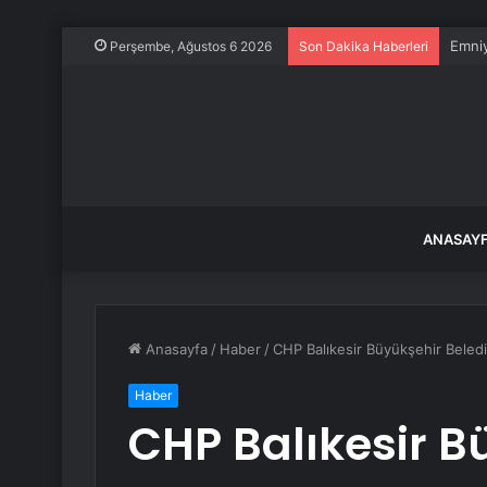
Emni
Perşembe, Ağustos 6 2026
Son Dakika Haberleri
ANASAY
Anasayfa
/
Haber
/
CHP Balıkesir Büyükşehir Beledi
Haber
CHP Balıkesir B