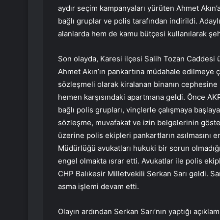
aydır seçim kampanyaları yürüten Ahmet Akın’a
bağlı gruplar ve polis tarafından indirildi. Ada
alanlarda hem de kamu bütçesi kullanılarak şeh
Son olayda, Karesi ilçesi Salih Tozan Caddesi 
Ahmet Akın’ın pankartına müdahale edilmeye çal
sözleşmeli olarak kiralanan binanın cephesine 
hemen karşısındaki apartmana geldi. Önce AKP
bağlı polis grupları, vinçlerle çalışmaya başlay
sözleşme, muvafakat ve izin belgelerinin göst
üzerine polis ekipleri pankartların asılmasını e
Müdürlüğü avukatları hukuki bir sorun olmadığın
engel olmakta ısrar etti. Avukatlar ile polis e
CHP Balıkesir Milletvekili Serkan Sarı geldi. Sar
asma işlemi devam etti.
Olayın ardından Serkan Sarı’nın yaptığı açıklam