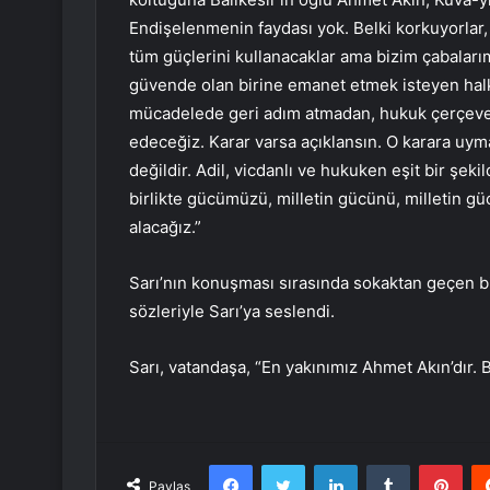
Endişelenmenin faydası yok. Belki korkuyorlar
tüm güçlerini kullanacaklar ama bizim çabalar
güvende olan birine emanet etmek isteyen halk
mücadelede geri adım atmadan, hukuk çerçeve
edeceğiz. Karar varsa açıklansın. O karara uy
değildir. Adil, vicdanlı ve hukuken eşit bir şek
birlikte gücümüzü, milletin gücünü, milletin g
alacağız.”
Sarı’nın konuşması sırasında sokaktan geçen bi
sözleriyle Sarı’ya seslendi.
Sarı, vatandaşa, “En yakınımız Ahmet Akın’dır
Facebook
Twitter
LinkedIn
Tumblr
Pint
Paylaş