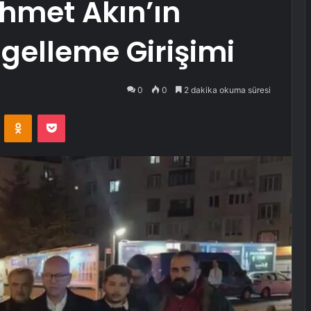
hmet Akın’ın
ngelleme Girişimi
0
0
2 dakika okuma süresi
VKontakte
Odnoklassniki
Pocket