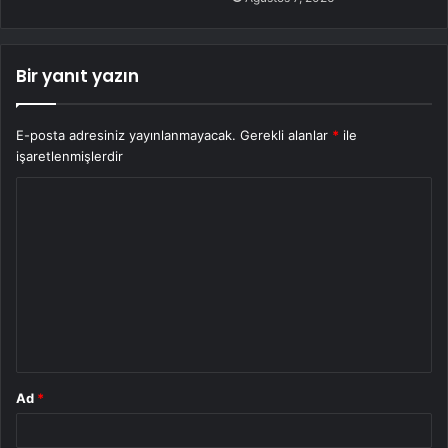
Bir yanıt yazın
E-posta adresiniz yayınlanmayacak.
Gerekli alanlar
*
ile
işaretlenmişlerdir
Y
o
r
u
m
*
Ad
*