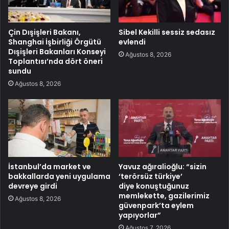
Çin Dışişleri Bakanı,
Sibel Kekilli sessiz sedasız
Shanghai İşbirliği Örgütü
evlendi
Dışişleri Bakanları Konseyi
Ağustos 8, 2026
Toplantısı’nda dört öneri
sundu
Ağustos 8, 2026
İstanbul’da market ve
Yavuz ağıralioğlu: “sizin
bakkallarda yeni uygulama
‘terörsüz türkiye’
devreye girdi
diye konuştuğunuz
memlekette, gazilerimiz
Ağustos 8, 2026
güvenpark’ta eylem
yapıyorlar”
Ağustos 7, 2026