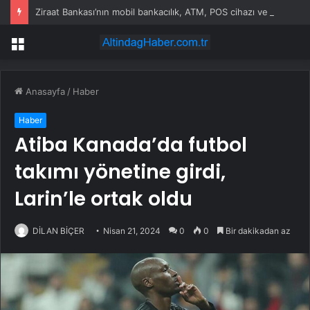
Ziraat Bankası’nın mobil bankacılık, ATM, POS cihazı ve kart hizmetleri çöktü
Menü
Anasayfa
/
Haber
Haber
Atiba Kanada’da futbol
takımı yönetine girdi,
Larin’le ortak oldu
DİLAN BİÇER
Nisan 21, 2024
0
0
Bir dakikadan az