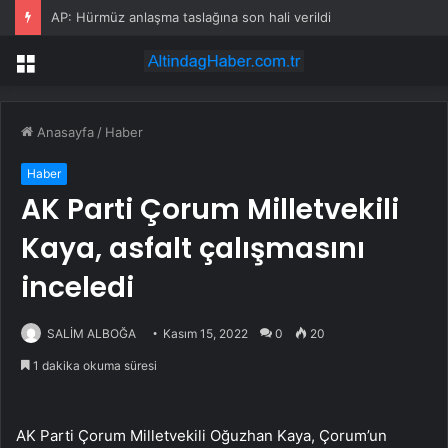
AP: Hürmüz anlaşma taslağına son hali verildi
Menü
Anasayfa
/
Haber
Haber
AK Parti Çorum Milletvekili
Kaya, asfalt çalışmasını
inceledi
SALİM ALBOĞA
Kasım 15, 2022
0
20
1 dakika okuma süresi
AK Parti Çorum Milletvekili Oğuzhan Kaya, Çorum’un