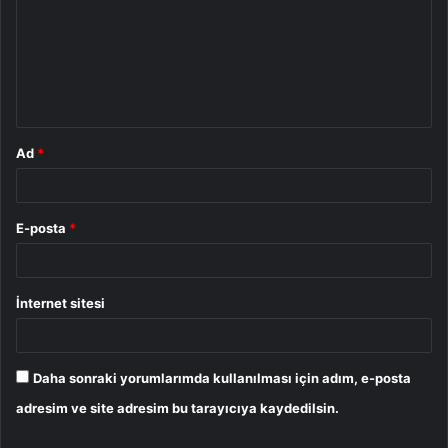
r
u
m
*
Ad
*
E-posta
*
İnternet sitesi
Daha sonraki yorumlarımda kullanılması için adım, e-posta
adresim ve site adresim bu tarayıcıya kaydedilsin.