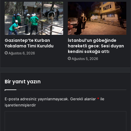
Gaziantep’te Kurban
İstanbul’un göbeğinde
Yakalama Timi Kuruldu
hareketli gece: Sesi duyan
kendini sokağa attı
Ağustos 6, 2026
Ağustos 5, 2026
Bir yanıt yazın
E-posta adresiniz yayınlanmayacak.
Gerekli alanlar
*
ile
işaretlenmişlerdir
Y
o