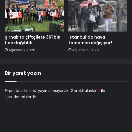
Şırnak’ta çiftçilere 361 bin
İstanbul’da hava
fide dağıtıldı
tamamen değişiyor!
Ağustos 6, 2026
Ağustos 6, 2026
Bir yanıt yazın
E-posta adresiniz yayınlanmayacak.
Gerekli alanlar
*
ile
işaretlenmişlerdir
Y
o
r