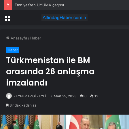
Emniyet’ten UYUMA çağrısı
Menü
Anasayfa
/
Haber
Haber
Türkmenistan ile BM
arasında 26 anlaşma
imzalandı
ZEYNEP EZGİ ZEYLİ
Mart 29, 2023
0
12
Bir dakikadan az