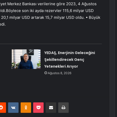
iyet Merkez Bankası verilerine göre 2023, 4 Ağustos
eldi.Böylece son iki ayda rezervler 115,6 milyar USD
20,1 milyar USD artarak 15,7 milyar USD oldu. • Büyük
di.
YEDAŞ, Enerjinin Geleceğini
Şekillendirecek Genç
Yetenekleri Arıyor
Ağustos 8, 2026
erest
Reddit
VKontakte
Odnoklassniki
Pocket
E-Posta ile paylaş
Yazdır