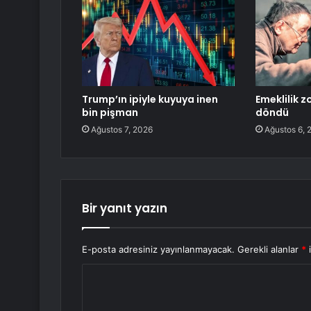
Trump’ın ipiyle kuyuya inen
Emeklilik 
bin pişman
döndü
Ağustos 7, 2026
Ağustos 6, 
Bir yanıt yazın
E-posta adresiniz yayınlanmayacak.
Gerekli alanlar
*
i
Y
o