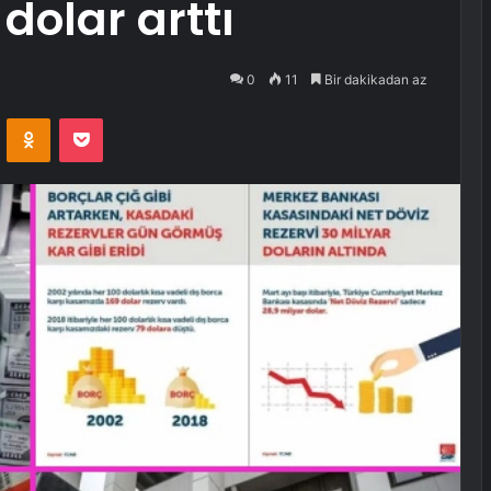
 dolar arttı
0
11
Bir dakikadan az
VKontakte
Odnoklassniki
Pocket