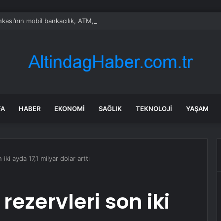
nkası’nın mobil bankacılık, ATM, POS cihazı ve kart hizmetleri çöktü
FA
HABER
EKONOMI
SAĞLIK
TEKNOLOJI
YAŞAM
iki ayda 17,1 milyar dolar arttı
rezervleri son iki