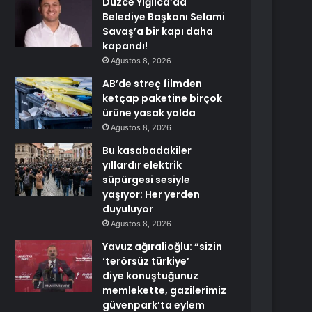
Düzce Yığılca’da
Belediye Başkanı Selami
Savaş’a bir kapı daha
kapandı!
Ağustos 8, 2026
AB’de streç filmden
ketçap paketine birçok
ürüne yasak yolda
Ağustos 8, 2026
Bu kasabadakiler
yıllardır elektrik
süpürgesi sesiyle
yaşıyor: Her yerden
duyuluyor
Ağustos 8, 2026
Yavuz ağıralioğlu: “sizin
‘terörsüz türkiye’
diye konuştuğunuz
memlekette, gazilerimiz
güvenpark’ta eylem