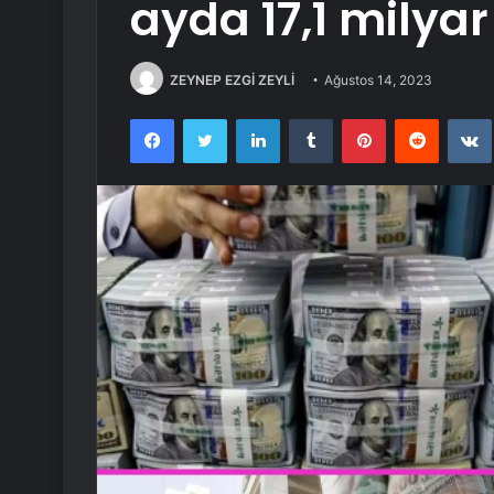
ayda 17,1 milyar
ZEYNEP EZGİ ZEYLİ
Ağustos 14, 2023
Facebook
Twitter
LinkedIn
Tumblr
Pinterest
Reddit