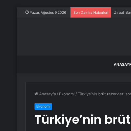
Ziraat Ba
Pazar, Ağustos 9 2026
Son Dakika Haberleri
ANASAY
Anasayfa
/
Ekonomi
/
Türkiye’nin brüt rezervleri son 
Ekonomi
Türkiye’nin brüt 