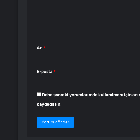
r
u
m
*
Ad
*
E-posta
*
Daha sonraki yorumlarımda kullanılması için adı
kaydedilsin.