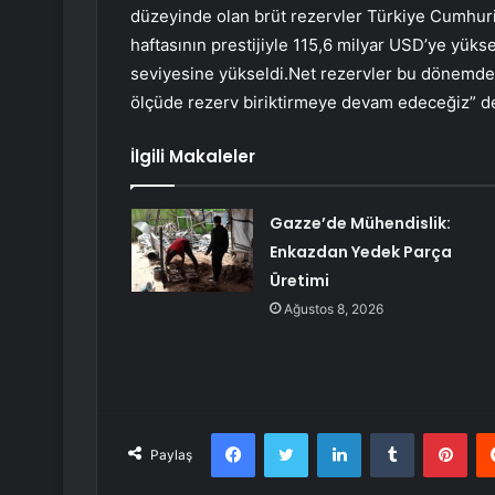
düzeyinde olan brüt rezervler Türkiye Cumhur
haftasının prestijiyle 115,6 milyar USD’ye yüks
seviyesine yükseldi.Net rezervler bu dönemde 
ölçüde rezerv biriktirmeye devam edeceğiz” de
İlgili Makaleler
Gazze’de Mühendislik:
Enkazdan Yedek Parça
Üretimi
Ağustos 8, 2026
Facebook
Twitter
LinkedIn
Tumblr
Pint
Paylaş