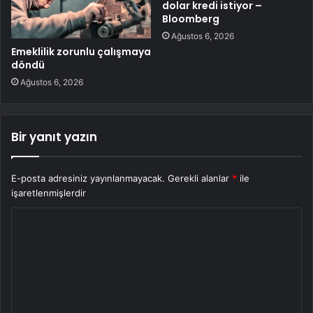
dolar kredi istiyor –
Bloomberg
Ağustos 6, 2026
Emeklilik zorunlu çalışmaya
döndü
Ağustos 6, 2026
Bir yanıt yazın
E-posta adresiniz yayınlanmayacak.
Gerekli alanlar
*
ile
işaretlenmişlerdir
Y
o
r
u
m