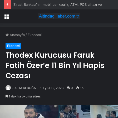
Ziraat Bankası’nın mobil bankacılık, ATM, POS cihazı ve kart hizmetleri çöktü
Menü
Anasayfa
/
Ekonomi
Ekonomi
Thodex Kurucusu Faruk
Fatih Özer’e 11 Bin Yıl Hapis
Cezası
SALİM ALBOĞA
Eylül 12, 2023
0
15
1 dakika okuma süresi