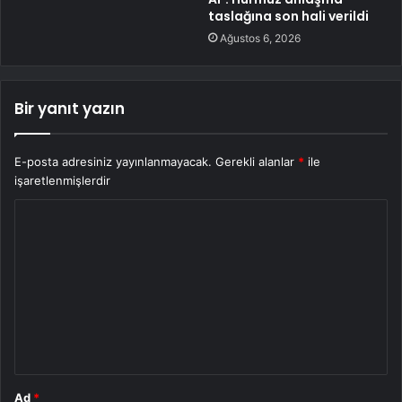
taslağına son hali verildi
Ağustos 6, 2026
Bir yanıt yazın
E-posta adresiniz yayınlanmayacak.
Gerekli alanlar
*
ile
işaretlenmişlerdir
Y
o
r
u
m
*
Ad
*