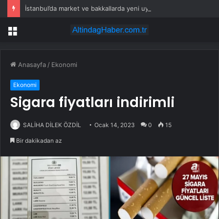
İstanbul’da market ve bakkallarda yeni uygulama devreye girdi
Menü
Anasayfa
/
Ekonomi
Ekonomi
Sigara fiyatları indirimli
SALİHA DİLEK ÖZDİL
Ocak 14, 2023
0
15
Bir dakikadan az