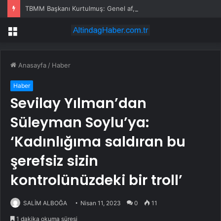
TBMM Başkanı Kurtulmuş: Genel af, şahsa özel af yok
Menü
Anasayfa
/
Haber
Haber
Sevilay Yılman’dan
Süleyman Soylu’ya:
‘Kadınlığıma saldıran bu
şerefsiz sizin
kontrolünüzdeki bir troll’
SALİM ALBOĞA
Nisan 11, 2023
0
11
1 dakika okuma süresi