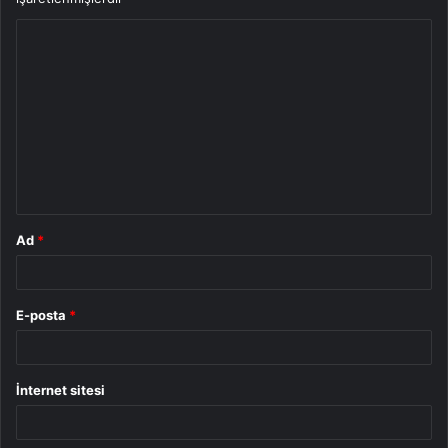
Y
o
r
u
m
*
Ad
*
E-posta
*
İnternet sitesi