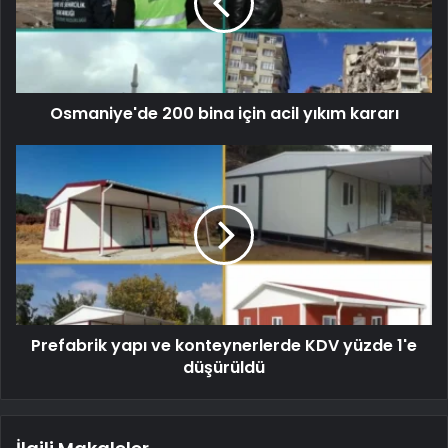
Osmaniye'de 200 bina için acil yıkım kararı
Prefabrik yapı ve konteynerlerde KDV yüzde 1'e
düşürüldü