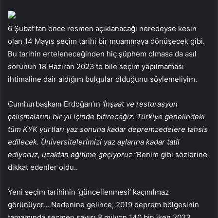
6 Şubat’tan önce resmen açıklanacağı neredeyse kesin
olan 14 Mayıs seçim tarihi bir muammaya dönüşecek gibi.
Bu tarihin erteleneceğinden hiç şüphem olmasa da asıl
sorunun 18 Haziran 2023’te bile seçim yapılmaması
ihtimaline dair aldığım bulgular olduğunu söylemeliyim.
Cumhurbaşkanı Erdoğan’ın
‘İnşaat ve restorasyon
çalışmalarını bir yıl içinde bitireceğiz. Türkiye genelindeki
tüm KYK yurtları yaz sonuna kadar depremzedelere tahsis
edilecek. Üniversitelerimizi yaz aylarına kadar tatil
ediyoruz, uzaktan eğitime geçiyoruz.”
Benim gibi sözlerine
dikkat edenler oldu..
Yeni seçim tarihinin ‘güncellenmesi’ kaçınılmaz
görünüyor… Nedenine gelince; 2019 deprem bölgesinin
tamamında seçmen sayısı 8 milyon 140 bin iken 2023