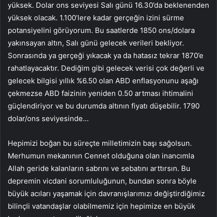
yüksek. Dolar ons seviyesi Salı günü 16.30’da beklenenden
yüksek olacak. 1.100’lere kadar gerçeğin izini sürme
potansiyelini görüyorum. Bu saatlerde 1850 ons/dolara
yakınsayan altın, Salı günü gelecek verileri bekliyor.
Sonrasında ya gerçeği yıkacak ya da hatasız tekrar 1870’e
rahatlayacaktır. Dediğim gibi gelecek verisi çok değerli ve
gelecek bilgisi yıllık %6.50 olan ABD enflasyonunu aşağı
çekmezse ABD faizinin yeniden 0.50 artması ihtimalini
güçlendiriyor ve bu durumda altının fiyatı düşebilir. 1790
dolar/ons seviyesinde…
Hepimizi boğan bu süreçte milletimizin başı sağolsun.
Merhumun mekanının Cennet olduğuna olan inancımla
Allah geride kalanların sabrını ve sebatını arttırsın. Bu
depremin vicdani sorumluluğunun, bundan sonra böyle
büyük acıları yaşamak için davranışlarımızı değiştirdiğimiz
bilinçli vatandaşlar olabilmemiz için hepimize en büyük