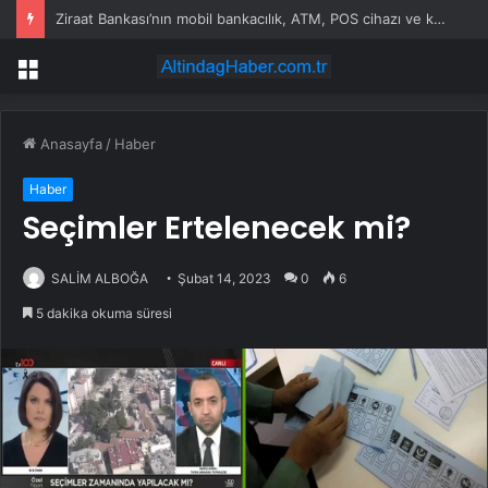
Ziraat Bankası’nın mobil bankacılık, ATM, POS cihazı ve kart hizmetleri çöktü
Menü
Anasayfa
/
Haber
Haber
Seçimler Ertelenecek mi?
SALİM ALBOĞA
Şubat 14, 2023
0
6
5 dakika okuma süresi