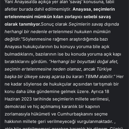
Yani Anayasa’da açıkça yer alan ‘savaş’ konusuna, tabii
afetler burada dahil edilmemiştir.
Anayasa, seçimlerin
ertelenmesini mümkün kılan zorlayıcı sebebi savaş
olarak tanımlıyor.
Sonuç olarak
Seçimlerin savaş dışında
herhangi bir nedenle ertelenmesi hukuken mümkün
değildir.”
Söylenmesine rağmen araştırdığımda bazı
Anayasa hukukçularının bu konuyu yoruma bile açık
bulmadıklarını, bazılarının ise bu konuda yoruma açık kapı
bıraktıklarını gördüm.
“Herhangi bir boyuttaki doğal afet,
seçimin ertelenmesine neden olamaz, ancak Türkiye
başka bir ülkeye savaş açarsa bu kararı TBMM alabilir.”
Her
ne kadar söylense de hukukçular açısından tartışmalı bir
konu daha ülke gündemine gelmek üzere. Ayrıca 18
Haziran 2023 tarihinde seçimlerin millete verilmesi,
demokrasi ve hiç açılmamış karanlık bir kapının
zorlamasıyla hükümeti ve Cumhurbaşkanını seçme
hakkının millete geri verilmeyeceği vurgulanmaktadır. ,
akla bile getirilmemesi gereken karanlık bir dönem. Çünkü