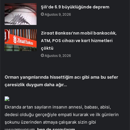
Şili’de 6.9 büyüklüğünde deprem
Ağustos 9, 2026
Ziraat Bankası’nın mobil bankacılık,
ATM, POS cihazı ve kart hizmetleri
çöktü
Ağustos 9, 2026
Orman yangınlarında hissettiğim acı gibi ama bu sefer
çaresizlik duygum daha ağır…
Ekranda artan sayıların insanın annesi, babası, abisi,
dedesi olduğu gerçeğiyle empati kurarak ve ilk günlerin
şokunu üzerinden atmaya çalışarak sizin gibi
uyuyamıyorum.
ben de sorgularım
…