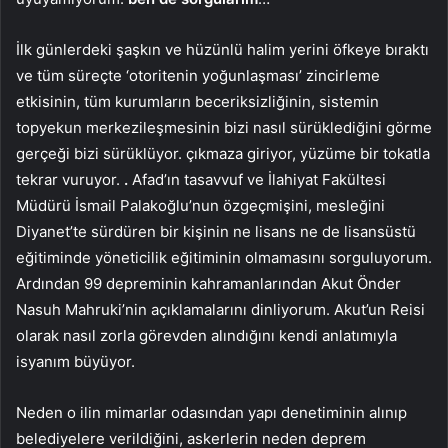
İlk günlerdeki şaşkın ve hüzünlü halim yerini öfkeye bıraktı
ve tüm süreçte ‘otoritenin yoğunlaşması’ zincirleme
etkisinin, tüm kurumların beceriksizliğinin, sistemin
topyekun merkezileşmesinin bizi nasıl sürüklediğini görme
gerçeği bizi sürüklüyor. çıkmaza giriyor, yüzüme bir tokatla
tekrar vuruyor.
.
Afad’ın tasavvuf ve İlahiyat Fakültesi
Müdürü İsmail Palakoğlu’nun özgeçmişini, mesleğini
Diyanet’te sürdüren bir kişinin ne lisans ne de lisansüstü
eğitiminde yöneticilik eğitiminin olmamasını sorguluyorum.
Ardından 99 depreminin kahramanlarından Akut Önder
Nasuh Mahruki’nin açıklamalarını dinliyorum. Akut’un Reisi
olarak nasıl zorla görevden alındığını kendi anlatımıyla
isyanım büyüyor.
Neden o ilin mimarlar odasından yapı denetiminin alınıp
belediyelere verildiğini, askerlerin neden deprem