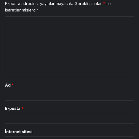
E-posta adresiniz yayınlanmayacak.
Gerekli alanlar
*
ile
işaretlenmişlerdir
Y
o
r
u
m
*
Ad
*
E-posta
*
İnternet sitesi