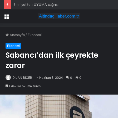
Emniyet’ten UYUMA çağrısı
Menü
Anasayfa
/
Ekonomi
Ekonomi
Sabancı’dan ilk çeyrekte
zarar
DİLAN BİÇER
Haziran 8, 2024
0
0
1 dakika okuma süresi