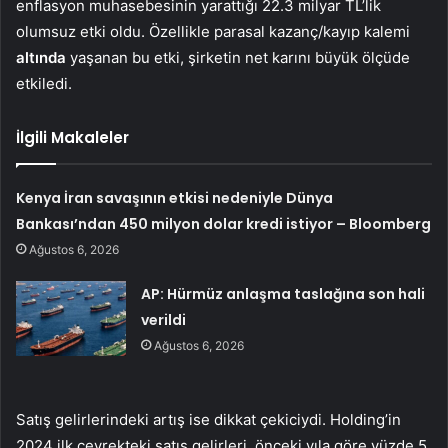
enflasyon muhasebesinin yarattığı 22.3 milyar TL’lik
olumsuz etki oldu. Özellikle parasal kazanç/kayıp kalemi
altında
yaşanan bu etki, şirketin net karını büyük ölçüde
etkiledi.
İlgili Makaleler
Kenya İran savaşının etkisi nedeniyle Dünya
Bankası’ndan 450 milyon dolar kredi istiyor – Bloomberg
Ağustos 6, 2026
AP: Hürmüz anlaşma taslağına son hali
verildi
Ağustos 6, 2026
Satış gelirlerindeki artış ise dikkat çekiciydi. Holding’in
2024 ilk çeyrekteki satış gelirleri, önceki yıla göre yüzde 5