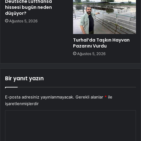
Deutsche Lufthansa
hissesi bugün neden
düşüyor?
Ağustos 5, 2026
Turhal’da Taşkın Hayvan
Pazarını Vurdu
Ağustos 5, 2026
Bir yanıt yazın
E-posta adresiniz yayınlanmayacak.
Gerekli alanlar
*
ile
işaretlenmişlerdir
Y
o
r