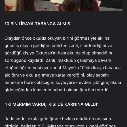
10 BİN LİRAYA TABANCA ALMIŞ
Olaydan önce okulda okuyan birini görmesiyle aklına
geçmiş olayın geldiğini belirten zanlı, sinirlendiğini ve
gördüğü kişiye Oktugan’ın hala okulda olup olmadığını
sorduğunu kaydetti. Zanlı, maktulün çalışmaya devam
ettiğini öğrenmesi üzerine 4 Mayıs’ta 10 bin liraya tabanca
aldığını ve okula gitmeye karar verdiğini, olay sabahı
annesine börek alacağını söyleyerek evden çıktığını, okula
gideceğinden kimsenin haberi olmadığını ileri sürdü.
“İKİ MERMİM VARDI, İKİSİ DE KARNINA GELDİ”
İfadesinde, okula geldiğinde hızlıca müdürün odasına
gittiğini belirten Y.K, “Masada oturuyordu, beni görünce