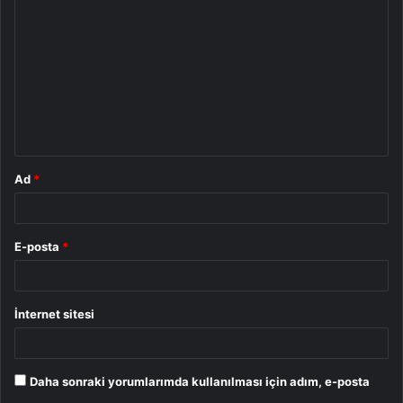
o
r
u
m
*
Ad
*
E-posta
*
İnternet sitesi
Daha sonraki yorumlarımda kullanılması için adım, e-posta