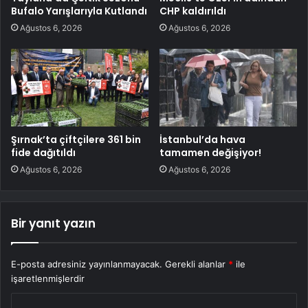
Bufalo Yarışlarıyla Kutlandı
CHP kaldırıldı
Ağustos 6, 2026
Ağustos 6, 2026
Şırnak’ta çiftçilere 361 bin
İstanbul’da hava
fide dağıtıldı
tamamen değişiyor!
Ağustos 6, 2026
Ağustos 6, 2026
Bir yanıt yazın
E-posta adresiniz yayınlanmayacak.
Gerekli alanlar
*
ile
işaretlenmişlerdir
Y