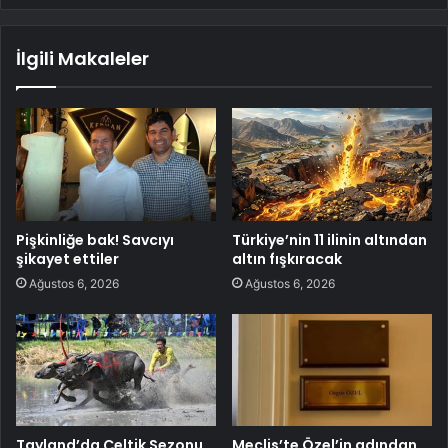
İlgili Makaleler
Pişkinliğe bak! Savcıyı
Türkiye’nin 11 ilinin altından
şikayet ettiler
altın fışkıracak
Ağustos 6, 2026
Ağustos 6, 2026
Tayland’da Çeltik Sezonu
Meclis’te Özel’in adından