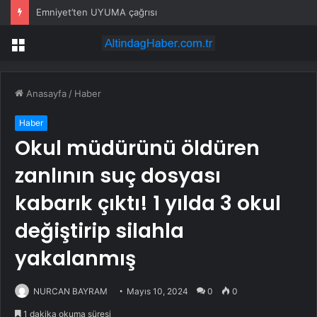
Sapanca SGM’de renkli etkinlik
Menü
Anasayfa
/
Haber
Haber
Okul müdürünü öldüren
zanlının suç dosyası
kabarık çıktı! 1 yılda 3 okul
değiştirip silahla
yakalanmış
NURCAN BAYRAM
Mayıs 10, 2024
0
0
1 dakika okuma süresi