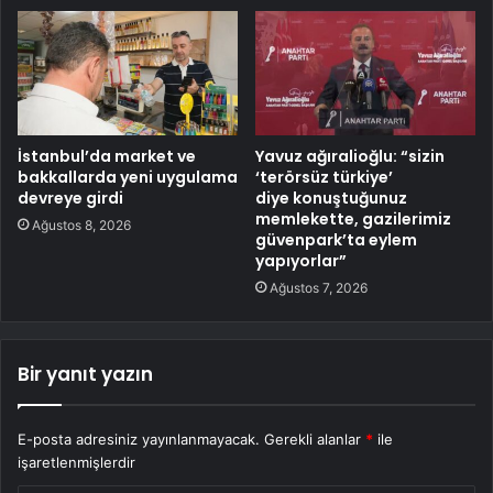
İstanbul’da market ve
Yavuz ağıralioğlu: “sizin
bakkallarda yeni uygulama
‘terörsüz türkiye’
devreye girdi
diye konuştuğunuz
memlekette, gazilerimiz
Ağustos 8, 2026
güvenpark’ta eylem
yapıyorlar”
Ağustos 7, 2026
Bir yanıt yazın
E-posta adresiniz yayınlanmayacak.
Gerekli alanlar
*
ile
işaretlenmişlerdir