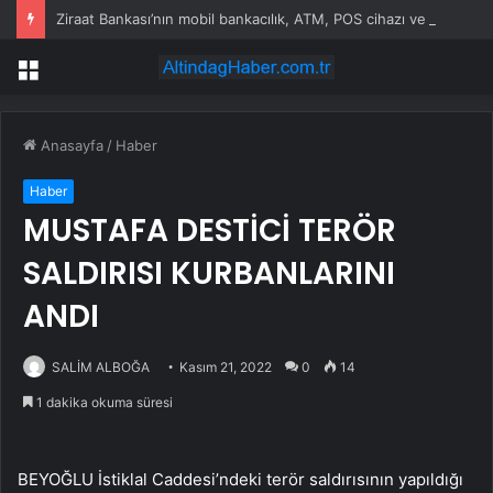
Ziraat Bankası’nın mobil bankacılık, ATM, POS cihazı ve kart hizmetleri çöktü
Menü
Anasayfa
/
Haber
Haber
MUSTAFA DESTİCİ TERÖR
SALDIRISI KURBANLARINI
ANDI
SALİM ALBOĞA
Kasım 21, 2022
0
14
1 dakika okuma süresi
BEYOĞLU İstiklal Caddesi’ndeki terör saldırısının yapıldığı