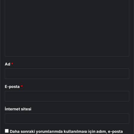
Y
o
r
u
m
*
Ad
*
E-posta
*
İnternet sitesi
Daha sonraki yorumlarımda kullanılması için adım, e-posta