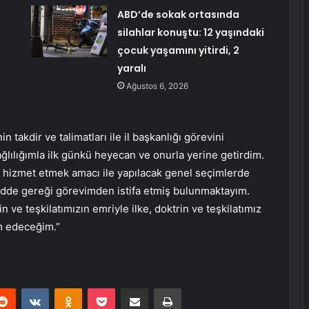
ABD’de sokak ortasında
silahlar konuştu: 12 yaşındaki
çocuk yaşamını yitirdi, 2
yaralı
Ağustos 6, 2026
 takdir ve talimatları ile il başkanlığı görevini
ğlılığımla ilk günkü heyecan ve onurla yerine getirdim.
za hizmet etmek amacı ile yapılacak genel seçimlerde
 madde gereği görevimden istifa etmiş bulunmaktayım.
ve teşkilatımızın emriyle ilke, doktrin ve teşkilatımız
m edeceğim.”
erest
Reddit
VKontakte
Odnoklassniki
Pocket
E-Posta ile paylaş
Yazdır