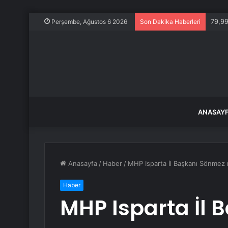
79,99
Perşembe, Ağustos 6 2026
Son Dakika Haberleri
ANASAY
Anasayfa
/
Haber
/
MHP Isparta İl Başkanı Sönmez mill
Haber
MHP Isparta İl