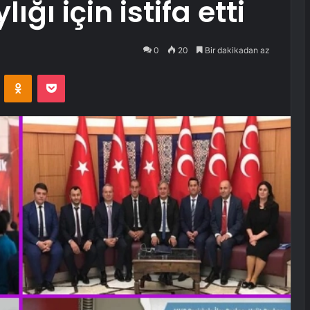
ığı için istifa etti
0
20
Bir dakikadan az
VKontakte
Odnoklassniki
Pocket