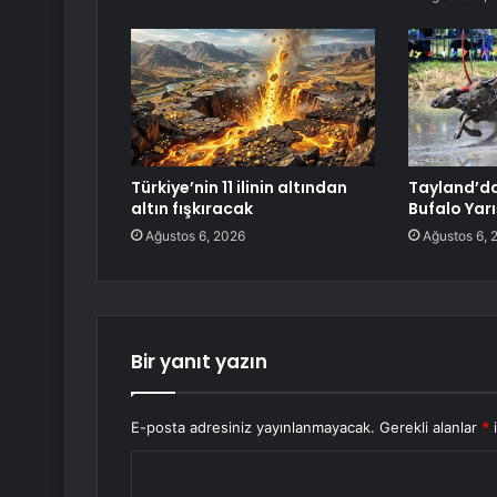
Türkiye’nin 11 ilinin altından
Tayland’da
altın fışkıracak
Bufalo Yarı
Ağustos 6, 2026
Ağustos 6, 
Bir yanıt yazın
E-posta adresiniz yayınlanmayacak.
Gerekli alanlar
*
i
Y