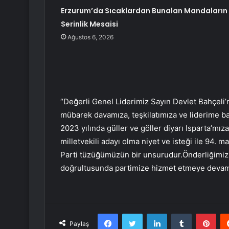
Erzurum’da Sıcaklardan Bunalan Mandaların
Serinlik Mesaisi
Ağustos 6, 2026
“Değerli Genel Liderimiz Sayın Devlet Bahçeli’nin
mübarek davamıza, teşkilatımıza ve liderime ba
2023 yılında güller ve göller diyarı Isparta’mı
milletvekili adayı olma niyet ve isteği ile 94.
Parti tüzüğümüzün bir unsurudur.Önderliğimizin 
doğrultusunda partimize hizmet etmeye deva
Facebook
Twitter
LinkedIn
Tumblr
Pint
Paylaş