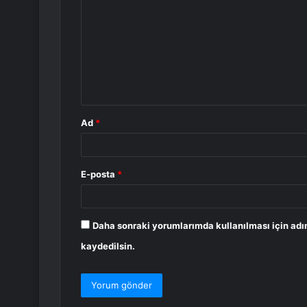
o
r
u
m
*
Ad
*
E-posta
*
Daha sonraki yorumlarımda kullanılması için adı
kaydedilsin.