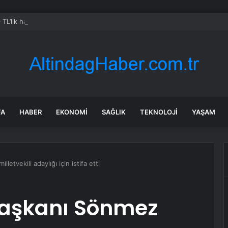
 TL’lik hamle: Gülben Ergen abonelik başlattı, bir gecede kazandığı ücret
FA
HABER
EKONOMI
SAĞLIK
TEKNOLOJI
YAŞAM
etvekili adaylığı için istifa etti
 Başkanı Sönmez