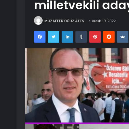
milletvekili adayl
MUZAFFER OĞUZ ATEŞ
Aralık 19, 2022
Facebook
Twitter
LinkedIn
Tumblr
Pinterest
Reddit