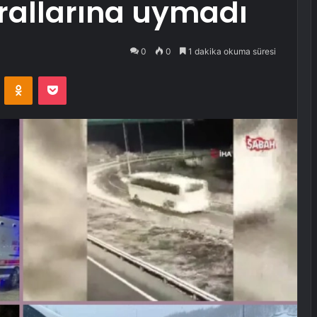
rallarına uymadı
0
0
1 dakika okuma süresi
VKontakte
Odnoklassniki
Pocket