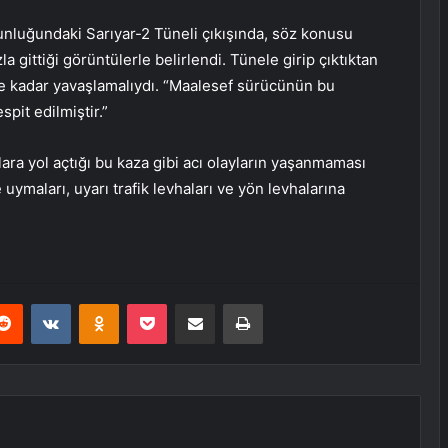
nluğundaki Sarıyar-2 Tüneli çıkışında, söz konusu
a gittiği görüntülerle belirlendi. Tünele girip çıktıktan
e kadar yavaşlamalıydı. “Maalesef sürücünün bu
spit edilmiştir.”
lara yol açtığı bu kaza gibi acı olayların yaşanmaması
e uymaları, uyarı trafik levhaları ve yön levhalarına
erest
Reddit
VKontakte
Odnoklassniki
Pocket
E-Posta ile paylaş
Yazdır