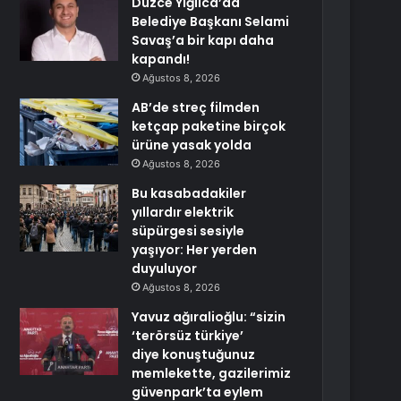
Düzce Yığılca’da
Belediye Başkanı Selami
Savaş’a bir kapı daha
kapandı!
Ağustos 8, 2026
AB’de streç filmden
ketçap paketine birçok
ürüne yasak yolda
Ağustos 8, 2026
Bu kasabadakiler
yıllardır elektrik
süpürgesi sesiyle
yaşıyor: Her yerden
duyuluyor
Ağustos 8, 2026
Yavuz ağıralioğlu: “sizin
‘terörsüz türkiye’
diye konuştuğunuz
memlekette, gazilerimiz
güvenpark’ta eylem