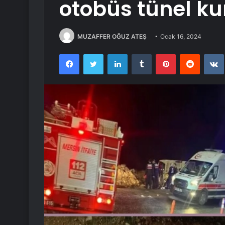
otobüs tünel ku
MUZAFFER OĞUZ ATEŞ
Ocak 16, 2024
Facebook
Twitter
LinkedIn
Tumblr
Pinterest
Reddit