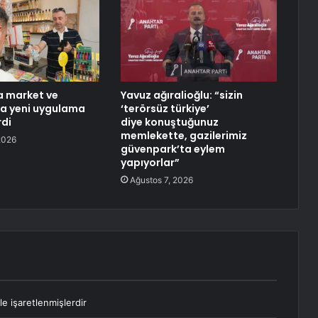
a market ve
Yavuz ağıralioğlu: “sizin
a yeni uygulama
‘terörsüz türkiye’
rdi
diye konuştuğunuz
memlekette, gazilerimiz
2026
güvenpark’ta eylem
yapıyorlar”
Ağustos 7, 2026
le işaretlenmişlerdir