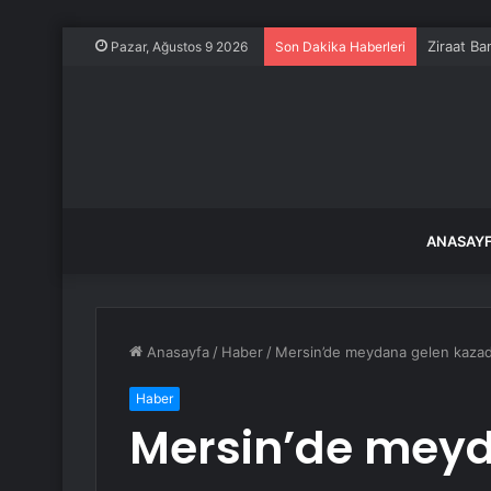
Ziraat Ba
Pazar, Ağustos 9 2026
Son Dakika Haberleri
ANASAY
Anasayfa
/
Haber
/
Mersin’de meydana gelen kazada
Haber
Mersin’de mey