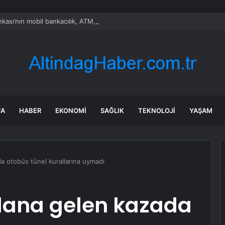
nkası’nın mobil bankacılık, ATM, POS cihazı ve kart hizmetleri çöktü
FA
HABER
EKONOMI
SAĞLIK
TEKNOLOJI
YAŞAM
 otobüs tünel kurallarına uymadı
dana gelen kazada