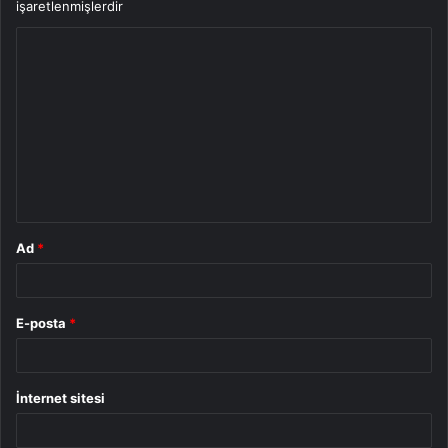
işaretlenmişlerdir
Y
o
r
u
m
*
Ad
*
E-posta
*
İnternet sitesi