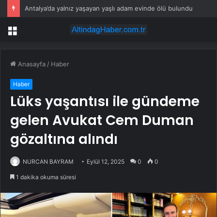
Antalya’da yalnız yaşayan yaşlı adam evinde ölü bulundu
Menü
Anasayfa
/
Haber
Haber
Lüks yaşantısı ile gündeme
gelen Avukat Cem Duman
gözaltına alındı
NURCAN BAYRAM
Eylül 12, 2025
0
0
1 dakika okuma süresi