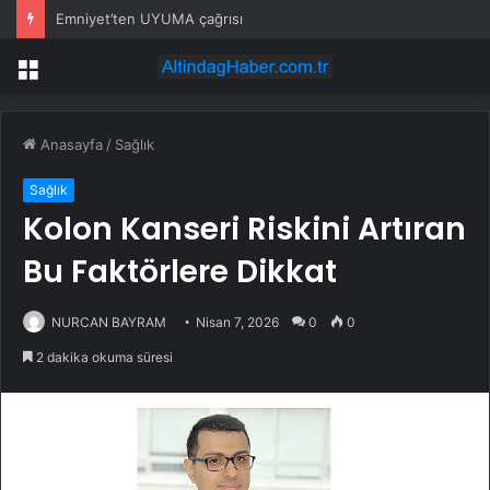
Emniyet’ten UYUMA çağrısı
Menü
Anasayfa
/
Sağlık
Sağlık
Kolon Kanseri Riskini Artıran
Bu Faktörlere Dikkat
NURCAN BAYRAM
Nisan 7, 2026
0
0
2 dakika okuma süresi