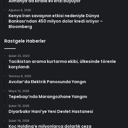
Almanya’da kiralık ev krizi büyüyor
Ağustos 6, 2026
Kenya İran savaşının etkisi nedeniyle Dünya
Bankası’ndan 450 milyon dolar kredi istiyor –
Bloomberg
Rastgele Haberler
Şubat 23, 2023
Tacikistan arama kurtarma ekibi, ülkesinde törenle
karşılandı
Temmuz 9, 2025
Avcılar’da Elektrik Panosunda Yangın
Mayıs 15, 2026
Tepebaşı’nda Marangozhane Yangını
Şubat 19, 2026
Diyarbakır Hani’ye Yeni Devlet Hastanesi
Şubat 16, 2026
Koç Holding’e milyonlarca dolarlık ceza