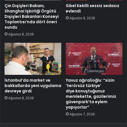
Çin Dışişleri Bakanı,
Sibel Kekilli sessiz sedasız
Shanghai İşbirliği Örgütü
evlendi
Dışişleri Bakanları Konseyi
Ağustos 8, 2026
Toplantısı’nda dört öneri
sundu
Ağustos 8, 2026
İstanbul’da market ve
Yavuz ağıralioğlu: “sizin
bakkallarda yeni uygulama
‘terörsüz türkiye’
devreye girdi
diye konuştuğunuz
memlekette, gazilerimiz
Ağustos 8, 2026
güvenpark’ta eylem
yapıyorlar”
Ağustos 7, 2026