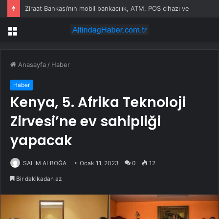
Ziraat Bankası’nın mobil bankacılık, ATM, POS cihazı ve kart hizmetleri çöktü
Menü
Anasayfa
/
Haber
Haber
Kenya, 5. Afrika Teknoloji
Zirvesi’ne ev sahipliği
yapacak
SALİM ALBOĞA
Ocak 11, 2023
0
12
Bir dakikadan az