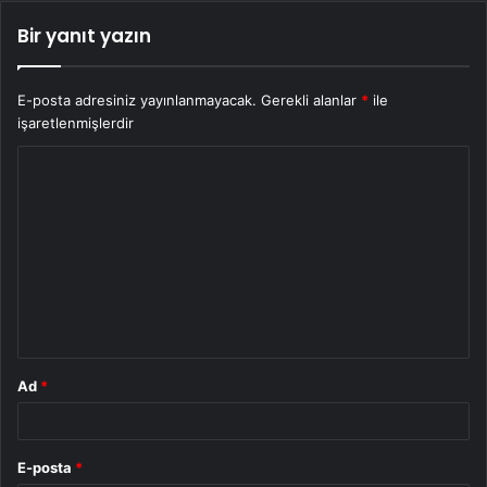
Bir yanıt yazın
E-posta adresiniz yayınlanmayacak.
Gerekli alanlar
*
ile
işaretlenmişlerdir
Y
o
r
u
m
*
Ad
*
E-posta
*