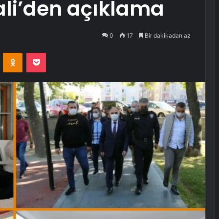
ali’den açıklama
0
17
Bir dakikadan az
VKontakte
Odnoklassniki
Pocket