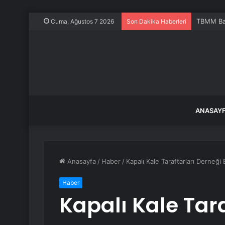
TBMM Baş
Cuma, Ağustos 7 2026
Son Dakika Haberleri
ANASAY
Anasayfa
/
Haber
/
Kapalı Kale Taraftarları Derneği
Haber
Kapalı Kale Tara