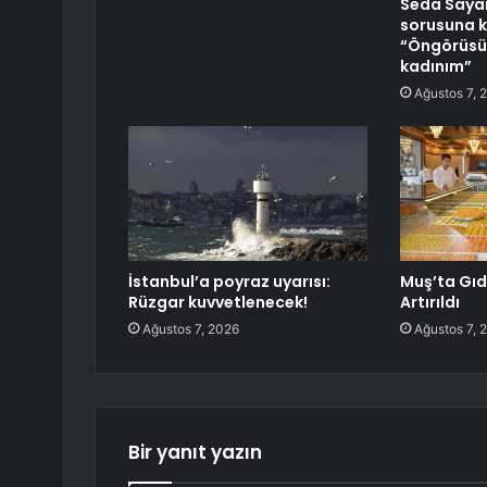
Seda Saya
sorusuna k
“Öngörüsü 
kadınım”
Ağustos 7, 
İstanbul’a poyraz uyarısı:
Muş’ta Gıd
Rüzgar kuvvetlenecek!
Artırıldı
Ağustos 7, 2026
Ağustos 7, 
Bir yanıt yazın