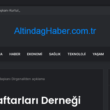
kanı Kurtulmuş: Genel af, şahsa özel af yok
FA
HABER
EKONOMI
SAĞLIK
TEKNOLOJI
YAŞAM
 Başkanı Dirgenali’den açıklama
ftarları Derneği