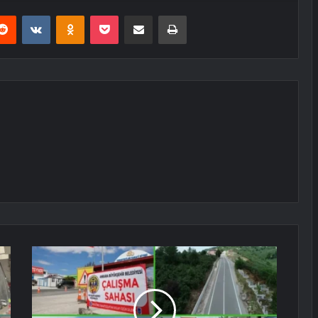
erest
Reddit
VKontakte
Odnoklassniki
Pocket
E-Posta ile paylaş
Yazdır