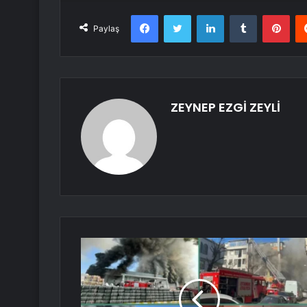
Facebook
Twitter
LinkedIn
Tumblr
Pint
Paylaş
ZEYNEP EZGİ ZEYLİ