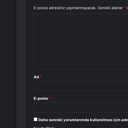
E-posta adresiniz yayınlanmayacak.
Gerekli alanlar
*
i
Y
o
r
u
m
*
Ad
*
E-posta
*
Daha sonraki yorumlarımda kullanılması için adı