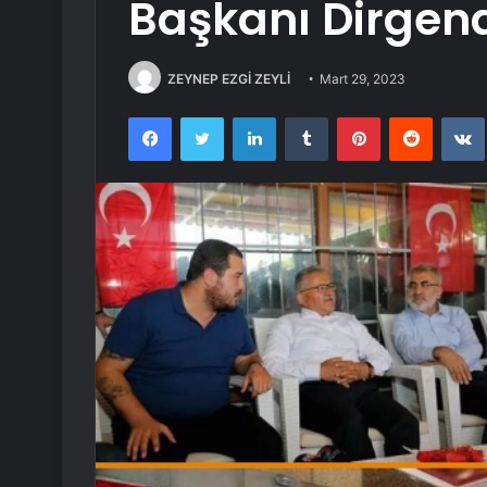
Başkanı Dirgen
ZEYNEP EZGİ ZEYLİ
Mart 29, 2023
Facebook
Twitter
LinkedIn
Tumblr
Pinterest
Reddit