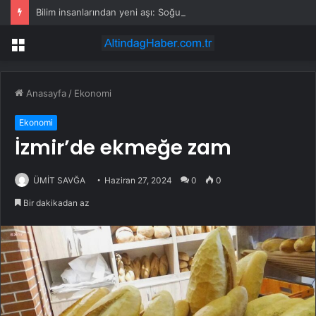
Bilim insanlarından yeni aşı: Soğuk ortama gerek duymayan toz aşı geliştirildi
Menü
Anasayfa
/
Ekonomi
Ekonomi
İzmir’de ekmeğe zam
ÜMİT SAVĞA
Haziran 27, 2024
0
0
Bir dakikadan az