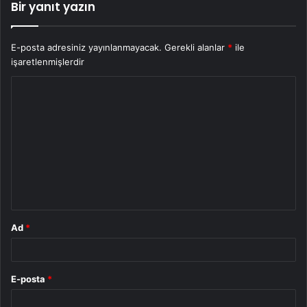
Bir yanıt yazın
E-posta adresiniz yayınlanmayacak.
Gerekli alanlar
*
ile
işaretlenmişlerdir
Y
o
r
u
m
*
Ad
*
E-posta
*