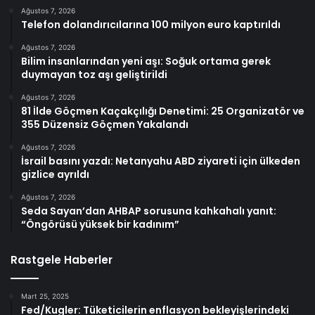
Ağustos 7, 2026
Telefon dolandırıcılarına 100 milyon euro kaptırıldı
Ağustos 7, 2026
Bilim insanlarından yeni aşı: Soğuk ortama gerek
duymayan toz aşı geliştirildi
Ağustos 7, 2026
81 İlde Göçmen Kaçakçılığı Denetimi: 25 Organizatör ve
355 Düzensiz Göçmen Yakalandı
Ağustos 7, 2026
İsrail basını yazdı: Netanyahu ABD ziyareti için ülkeden
gizlice ayrıldı
Ağustos 7, 2026
Seda Sayan’dan AHBAP sorusuna kahkahalı yanıt:
“Öngörüsü yüksek bir kadınım”
Rastgele Haberler
Mart 25, 2025
Fed/Kugler: Tüketicilerin enflasyon bekleyişlerindeki