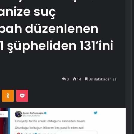
anize suç
bah düzenlenen
 şüpheliden 131’ini
0
14
Bir dakikadan az
VKontakte
Odnoklassniki
Pocket