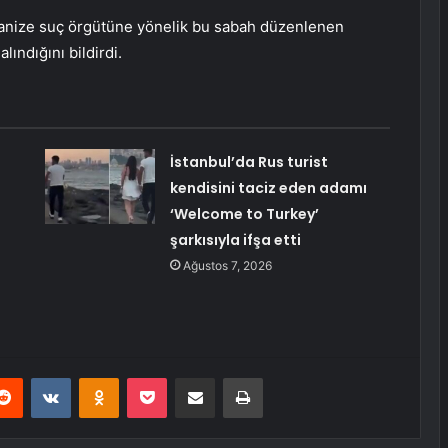
rganize suç örgütüne yönelik bu sabah düzenlenen
ındığını bildirdi.
İstanbul’da Rus turist
kendisini taciz eden adamı
‘Welcome to Turkey’
şarkısıyla ifşa etti
Ağustos 7, 2026
erest
Reddit
VKontakte
Odnoklassniki
Pocket
E-Posta ile paylaş
Yazdır