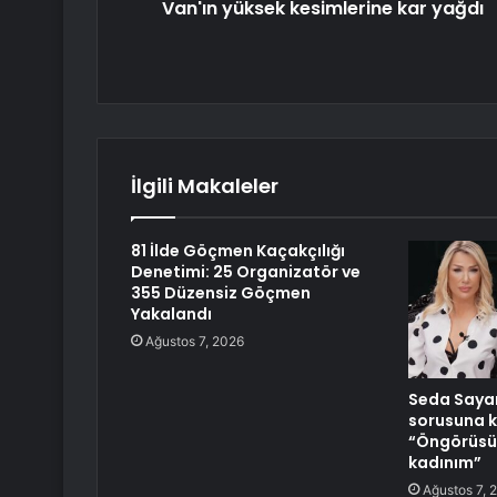
Van'ın yüksek kesimlerine kar yağdı
İlgili Makaleler
81 İlde Göçmen Kaçakçılığı
Denetimi: 25 Organizatör ve
355 Düzensiz Göçmen
Yakalandı
Ağustos 7, 2026
Seda Saya
sorusuna k
“Öngörüsü 
kadınım”
Ağustos 7, 