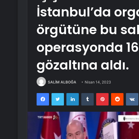
İstanbul’da org
örgütüne bu sa
operasyonda 161
gözaltına aldı.
SALİM ALBOĞA
Nisan 14, 2023
Facebook
Twitter
LinkedIn
Tumblr
Pinterest
Reddit