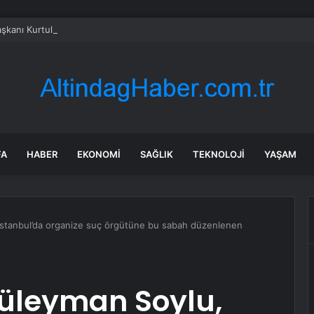
kanı Kurtulmuş: Genel af, şahsa özel af yok
FA
HABER
EKONOMI
SAĞLIK
TEKNOLOJI
YAŞAM
, İstanbul’da organize suç örgütüne bu sabah düzenlenen
 Süleyman Soylu,