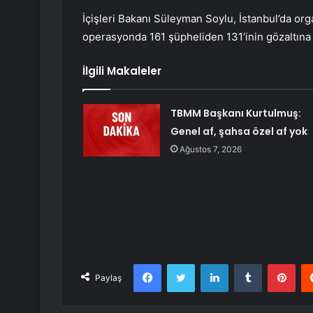
İçişleri Bakanı Süleyman Soylu, İstanbul’da o
operasyonda 161 şüpheliden 131’inin gözaltına al
İlgili Makaleler
TBMM Başkanı Kurtulmuş:
Genel af, şahsa özel af yok
Ağustos 7, 2026
Facebook
Twitter
LinkedIn
Tumblr
Pint
Paylaş