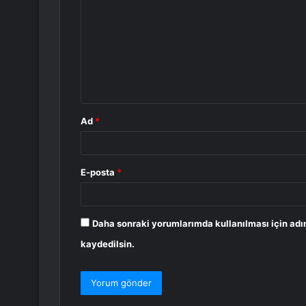
o
r
u
m
*
Ad
*
E-posta
*
Daha sonraki yorumlarımda kullanılması için adı
kaydedilsin.