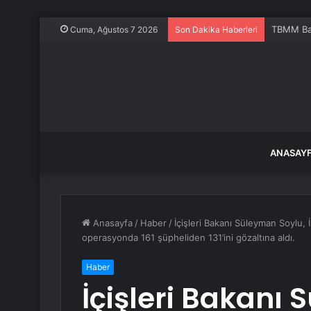
TBMM Baş
Cuma, Ağustos 7 2026
Son Dakika Haberleri
ANASAY
Anasayfa
/
Haber
/
İçişleri Bakanı Süleyman Soylu
operasyonda 161 şüpheliden 131’ini gözaltına aldı.
Haber
İçişleri Bakanı