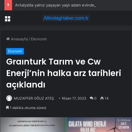
Antalya’da yalnız yaşayan yaşlı adam evinde ölü bulundu
Menü
Anasayfa
/
Ekonomi
Ekonomi
Graınturk Tarım ve Cw
Enerji’nin halka arz tarihleri ​​
açıklandı
MUZAFFER OĞUZ ATEŞ
Nisan 17, 2023
0
14
1 dakika okuma süresi