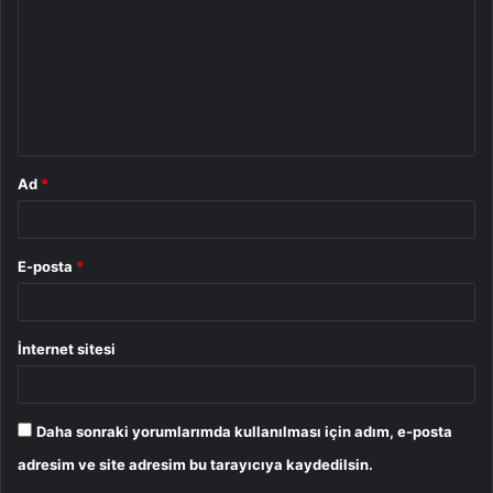
r
u
m
*
Ad
*
E-posta
*
İnternet sitesi
Daha sonraki yorumlarımda kullanılması için adım, e-posta
adresim ve site adresim bu tarayıcıya kaydedilsin.