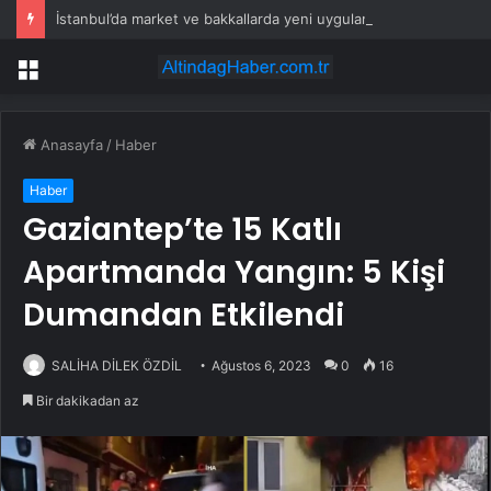
İstanbul’da market ve bakkallarda yeni uygulama devreye girdi
Menü
Anasayfa
/
Haber
Haber
Gaziantep’te 15 Katlı
Apartmanda Yangın: 5 Kişi
Dumandan Etkilendi
SALİHA DİLEK ÖZDİL
Ağustos 6, 2023
0
16
Bir dakikadan az