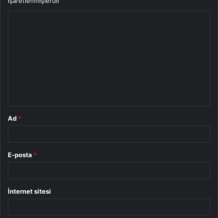
işaretlenmişlerdir
Y
o
r
u
m
*
Ad
*
E-posta
*
İnternet sitesi