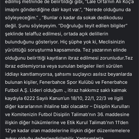
edilmiş metninde de belirtildiği gibi, “Lale Orta’nın Ali Koç’a
imajını gönderdiğine dair kayıt var.”, “Nerede olduğunu da
söyleyeceğim.” , “Bunlar o kadar da sokak dedikodusu
değil. Şunu söyleyeyim. “Doğruluğu teyit edilen bilgiler”
şeklinde telaffuz edilmesi, ortada açık delillerin
bulunduğunu gösteriyor. Hiç şüphe yok ki, Meclisinizin
yürüttüğü soruşturma kapsamında. Tez yazarının elinde
olduğunu belirttiği kayıtların ibraz edilmesi zorunludur.Tez
ibraz edilemiyorsa veya sunulan belgeler ileri sürülen
iddiayı kanıtlamıyorsa, şahsımı suçlayıcı asılsız beyanlarda
bulunan kişiler, Fenerbahce Spor Kulübü ve Fenerbahce
Futbol A.Ş. Lideri olduğum ., itiraz hakkımız saklı kalmak
kaydıyla 6222 Sayılı Kanun’un 18/10, 22/1, 22/3 ve ilgili
diğer kararlarının ihlaline tabi olacaktır – Disiplin Kurulları
ve Komitenizin Futbol Disiplin Talimatı’nın 36. maddesine
ilişkin diğer hükümlerine ve Etik Kurul Talimatı’nın 11’den
12’ye kadar olan maddelerine ilişkin diğer düzenlemelere
aykırı olduğu değerlendirilebilir. Yaptırımlarla