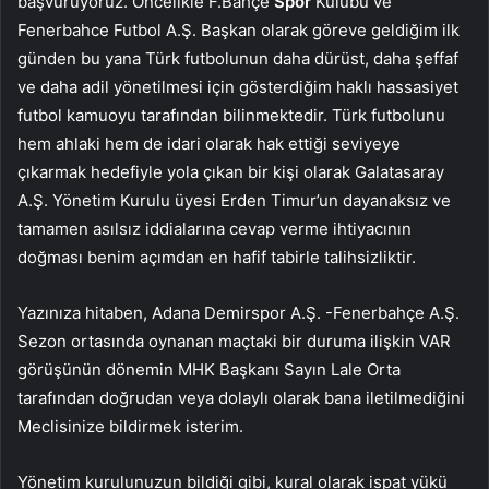
başvuruyoruz. Öncelikle F.Bahçe
Spor
Kulübü ve
Fenerbahce Futbol A.Ş. Başkan olarak göreve geldiğim ilk
günden bu yana Türk futbolunun daha dürüst, daha şeffaf
ve daha adil yönetilmesi için gösterdiğim haklı hassasiyet
futbol kamuoyu tarafından bilinmektedir. Türk futbolunu
hem ahlaki hem de idari olarak hak ettiği seviyeye
çıkarmak hedefiyle yola çıkan bir kişi olarak Galatasaray
A.Ş. Yönetim Kurulu üyesi Erden Timur’un dayanaksız ve
tamamen asılsız iddialarına cevap verme ihtiyacının
doğması benim açımdan en hafif tabirle talihsizliktir.
Yazınıza hitaben, Adana Demirspor A.Ş. -Fenerbahçe A.Ş.
Sezon ortasında oynanan maçtaki bir duruma ilişkin VAR
görüşünün dönemin MHK Başkanı Sayın Lale Orta
tarafından doğrudan veya dolaylı olarak bana iletilmediğini
Meclisinize bildirmek isterim.
Yönetim kurulunuzun bildiği gibi, kural olarak ispat yükü