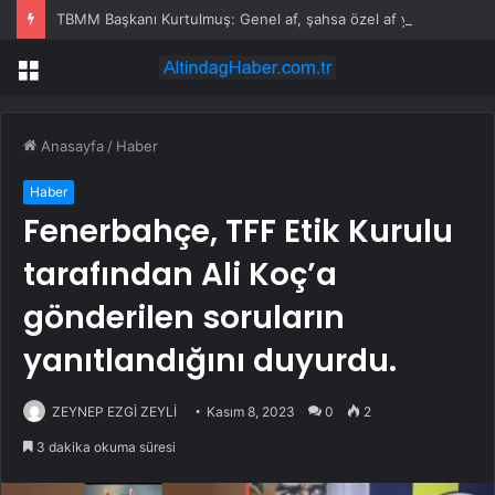
TBMM Başkanı Kurtulmuş: Genel af, şahsa özel af yok
Menü
Anasayfa
/
Haber
Haber
Fenerbahçe, TFF Etik Kurulu
tarafından Ali Koç’a
gönderilen soruların
yanıtlandığını duyurdu.
ZEYNEP EZGİ ZEYLİ
Kasım 8, 2023
0
2
3 dakika okuma süresi