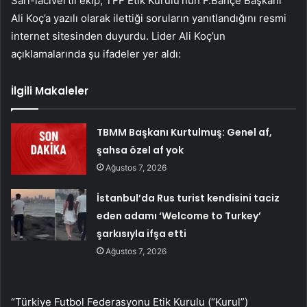
Sarı-lacivertli ekip, TFF Etik Kurulu’nun F.Bahçe Başkanı
Ali Koç’a yazılı olarak ilettiği soruların yanıtlandığını resmi
internet sitesinden duyurdu. Lider Ali Koç’un
açıklamalarında şu ifadeler yer aldı:
İlgili Makaleler
TBMM Başkanı Kurtulmuş: Genel af,
şahsa özel af yok
Ağustos 7, 2026
İstanbul’da Rus turist kendisini taciz
eden adamı ‘Welcome to Turkey’
şarkısıyla ifşa etti
Ağustos 7, 2026
“Türkiye Futbol Federasyonu Etik Kurulu (“Kurul”)