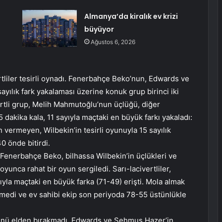
Almanya’da kiralık ev krizi
büyüyor
Ağustos 6, 2026
rtliler tesirli oynadı. Fenerbahçe Beko’nun, Edwards ve
yılık fark yakalaması üzerine konuk grup birinci iki
ertli grup, Melih Mahmutoğlu’nun üçlüğü, diğer
5 dakika kala, 11 sayıyla maçtaki en büyük farkı yakaladı:
n vermeyen, Wilbekin’in tesirli oyunuyla 15 sayılık
 önde bitirdi.
nerbahçe Beko, bilhassa Wilbekin’in üçlükleri ve
boyunca rahat bir oyun sergiledi. Sarı-lacivertliler,
yıyla maçtaki en büyük farka (71-49) erişti. Mola almak
tmedi ve ev sahibi ekip son periyoda 78-55 üstünlükle
üğünü elden bırakmadı. Edwards ve Şehmus Hazer’in