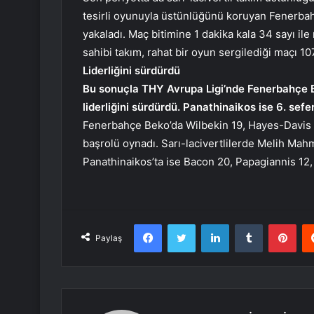
tesirli oyunuyla üstünlüğünü koruyan Fenerbah
yakaladı. Maç bitimine 1 dakika kala 34 sayı il
sahibi takım, rahat bir oyun sergilediği maçı 10
Liderliğini sürdürdü
Bu sonuçla THY Avrupa Ligi’nde Fenerbahçe B
liderliğini sürdürdü. Panathinaikos ise 6. sefe
Fenerbahçe Beko’da Wilbekin 19, Hayes-Davis 16
başrolü oynadı. Sarı-lacivertlilerde Melih Mahm
Panathinaikos’ta ise Bacon 20, Papagiannis 12,
Facebook
Twitter
LinkedIn
Tumblr
Pint
Paylaş