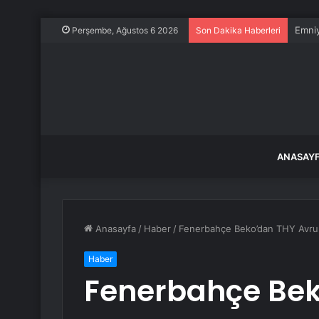
Emni
Perşembe, Ağustos 6 2026
Son Dakika Haberleri
ANASAY
Anasayfa
/
Haber
/
Fenerbahçe Beko’dan THY Avrupa
Haber
Fenerbahçe Bek