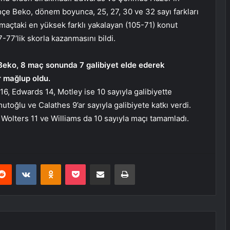
çe Beko, dönem boyunca, 25, 27, 30 ve 32 sayı farkları
e maçtaki en yüksek farklı yakalayan (105-71) konut
7-77’lik skorla kazanmasını bildi.
eko, 8 maç sonunda 7 galibiyet elde ederek
r mağlup oldu.
, Edwards 14, Motley ise 10 sayıyla galibiyette
utoğlu ve Calathes 9’ar sayıyla galibiyete katkı verdi.
 Wolters 11 ve Williams da 10 sayıyla maçı tamamladı.
erest
Reddit
VKontakte
Odnoklassniki
Pocket
E-Posta ile paylaş
Yazdır