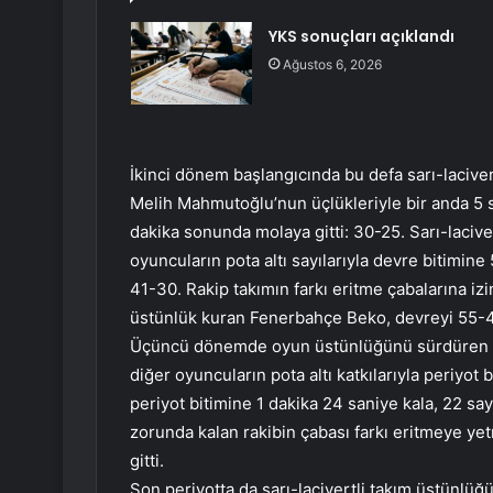
YKS sonuçları açıklandı
Ağustos 6, 2026
İkinci dönem başlangıcında bu defa sarı-lacive
Melih Mahmutoğlu’nun üçlükleriyle bir anda 5 sa
dakika sonunda molaya gitti: 30-25. Sarı-laciv
oyuncuların pota altı sayılarıyla devre bitimine 
41-30. Rakip takımın farkı eritme çabalarına izi
üstünlük kuran Fenerbahçe Beko, devreyi 55-40
Üçüncü dönemde oyun üstünlüğünü sürdüren Fe
diğer oyuncuların pota altı katkılarıyla periyot 
periyot bitimine 1 dakika 24 saniye kala, 22 sa
zorunda kalan rakibin çabası farkı eritmeye ye
gitti.
Son periyotta da sarı-lacivertli takım üstünl