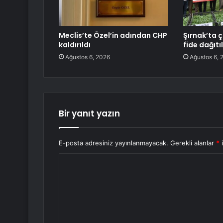
Meclis’te Özel’in adından CHP
Şırnak’ta ç
kaldırıldı
fide dağıtı
Ağustos 6, 2026
Ağustos 6, 
Bir yanıt yazın
E-posta adresiniz yayınlanmayacak.
Gerekli alanlar
*
i
Y
o
r
u
m