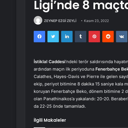
Ligi’nde 8 maçta
ZEYNEP EZGİ ZEYLİ
Kasım 23, 2022
Facebook
Twitter
LinkedIn
Tumblr
Pinterest
Reddit
İstiklal Caddesi
‘ndeki terör saldırısında haya
ardından maçın ilk periyoduna
Fenerbahçe Be
Calathes, Hayes-Davis ve Pierre ile gelen sayıl
ekip, periyot bitimine 8 dakika 15 saniye kala mo
koruyan Fenerbahçe Beko, dönem bitimine 2 daki
olan Panathinaikos’a yakalandı: 20-20. Beraber
da 22-25 önde tamamladı.
İlgili Makaleler