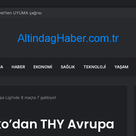
yet’ten UYUMA çağrısı
FA
HABER
EKONOMI
SAĞLIK
TEKNOLOJI
YAŞAM
 Ligi’nde 8 maçta 7 galibiyet
o’dan THY Avrupa