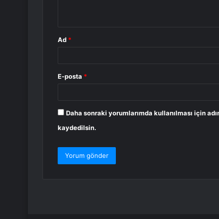
*
Ad
*
E-posta
*
Daha sonraki yorumlarımda kullanılması için adı
kaydedilsin.