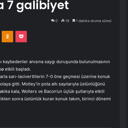
 7 galibiyet
0
18
1 dakika okuma süresi
VKontakte
Odnoklassniki
Pocket
tını kaybedenler anısına saygı duruşunda bulunulmasının
ko
etkili başladı.
arla sarı-lacivertlilerin 7-0 öne geçmesi üzerine konuk
laya gitti. Motley’in pota altı sayılarıyla üstünlüğünü
ka kala, Wolters ve Bacon’un üçlük şutlarıyla etkili
likten sonra üstünlük kuran konuk takım, birinci dönemi