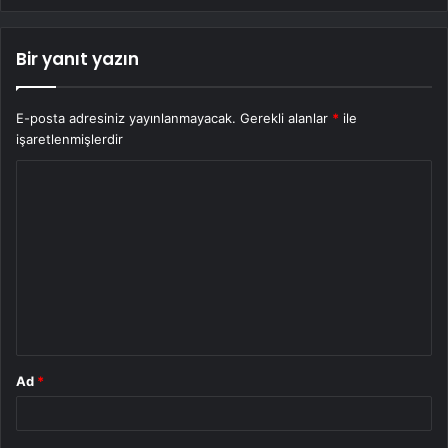
Bir yanıt yazın
E-posta adresiniz yayınlanmayacak.
Gerekli alanlar
*
ile
işaretlenmişlerdir
Y
o
r
u
m
*
Ad
*