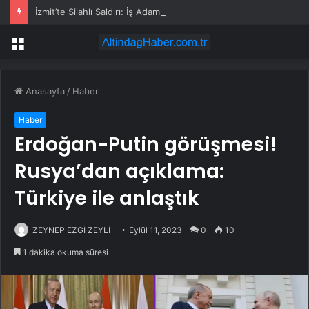
İzmit’te Silahlı Saldırı: İş Adamı Hayatını Kaybetti
Menü
Anasayfa
/
Haber
Haber
Erdoğan-Putin görüşmesi!
Rusya’dan açıklama:
Türkiye ile anlaştık
ZEYNEP EZGİ ZEYLİ
Eylül 11, 2023
0
10
1 dakika okuma süresi