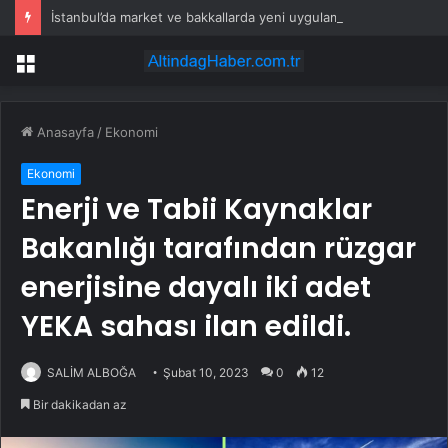
İstanbul’da market ve bakkallarda yeni uygulama devreye girdi
Menü
Anasayfa
/
Ekonomi
Ekonomi
Enerji ve Tabii Kaynaklar
Bakanlığı tarafından rüzgar
enerjisine dayalı iki adet
YEKA sahası ilan edildi.
SALİM ALBOĞA
Şubat 10, 2023
0
12
Bir dakikadan az