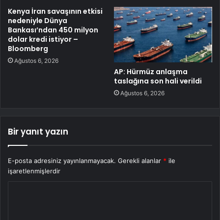
Kenya İran savaşının etkisi
nedeniyle Dünya
Bankası’ndan 450 milyon
dolar kredi istiyor –
Bloomberg
Ağustos 6, 2026
AP: Hürmüz anlaşma
taslağına son hali verildi
Ağustos 6, 2026
Bir yanıt yazın
E-posta adresiniz yayınlanmayacak.
Gerekli alanlar
*
ile
işaretlenmişlerdir
Y
o
r