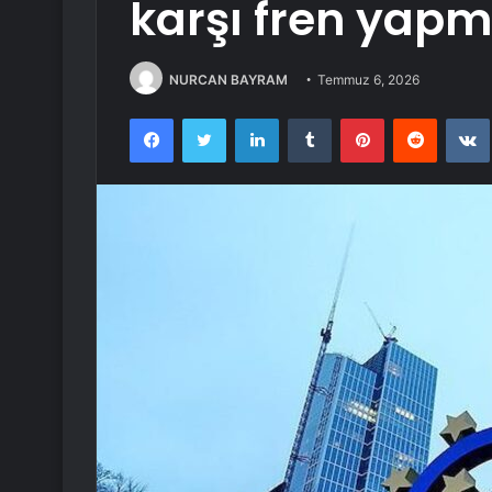
karşı fren yapm
NURCAN BAYRAM
Temmuz 6, 2026
Facebook
Twitter
LinkedIn
Tumblr
Pinterest
Reddit