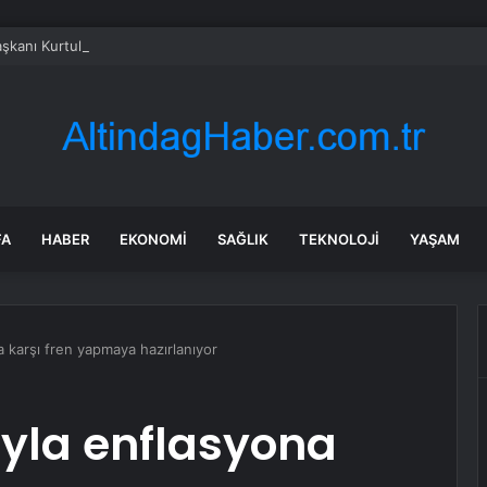
kanı Kurtulmuş: Genel af, şahsa özel af yok
FA
HABER
EKONOMI
SAĞLIK
TEKNOLOJI
YAŞAM
a karşı fren yapmaya hazırlanıyor
mıyla enflasyona