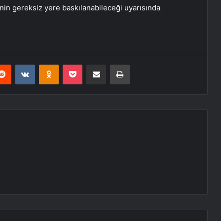
in gereksiz yere baskılanabileceği uyarısında
erest
Reddit
VKontakte
Odnoklassniki
Pocket
E-Posta ile paylaş
Yazdır