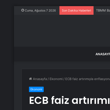
TBMM Baş
Cuma, Ağustos 7 2026
Son Dakika Haberleri
ANASAY
Anasayfa
/
Ekonomi
/
ECB faiz artırımıyla enflasyon
Ekonomi
ECB faiz artırı