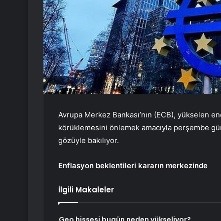
Avrupa Merkez Bankası’nın (ECB), yükselen ene
körüklemesini önlemek amacıyla perşembe günkü
gözüyle bakılıyor.
Enflasyon beklentileri kararın merkezinde
İlgili Makaleler
Geo hissesi bugün neden yükseliyor?