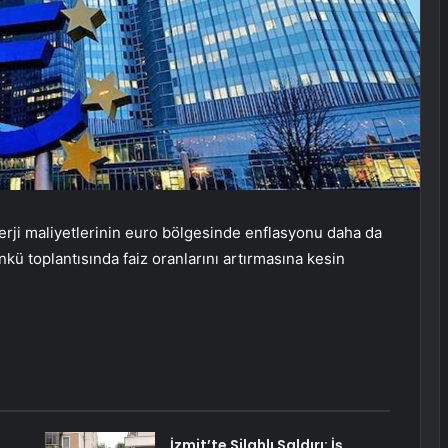
rji maliyetlerinin euro bölgesinde enflasyonu daha da
 toplantısında faiz oranlarını artırmasına kesin
İzmit’te Silahlı Saldırı: İş