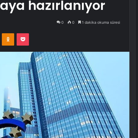
aya hazırlanıyor
0
0
1 dakika okuma süresi
VKontakte
Odnoklassniki
Pocket