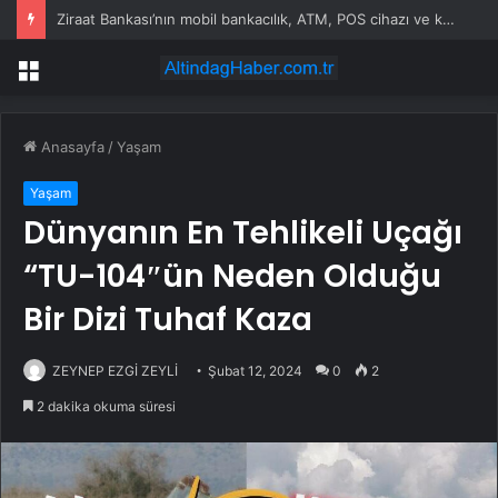
Ziraat Bankası’nın mobil bankacılık, ATM, POS cihazı ve kart hizmetleri çöktü
Menü
Anasayfa
/
Yaşam
Yaşam
Dünyanın En Tehlikeli Uçağı
“TU-104″ün Neden Olduğu
Bir Dizi Tuhaf Kaza
ZEYNEP EZGİ ZEYLİ
Şubat 12, 2024
0
2
2 dakika okuma süresi