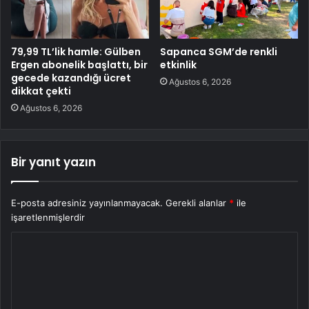
79,99 TL’lik hamle: Gülben
Sapanca SGM’de renkli
Ergen abonelik başlattı, bir
etkinlik
gecede kazandığı ücret
Ağustos 6, 2026
dikkat çekti
Ağustos 6, 2026
Bir yanıt yazın
E-posta adresiniz yayınlanmayacak.
Gerekli alanlar
*
ile
işaretlenmişlerdir
Y
o
r
u