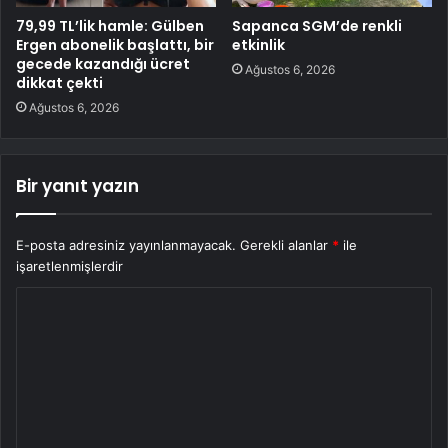
79,99 TL’lik hamle: Gülben
Sapanca SGM’de renkli
Ergen abonelik başlattı, bir
etkinlik
gecede kazandığı ücret
Ağustos 6, 2026
dikkat çekti
Ağustos 6, 2026
Bir yanıt yazın
E-posta adresiniz yayınlanmayacak.
Gerekli alanlar
*
ile
işaretlenmişlerdir
Y
o
r
u
m