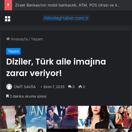
Ziraat Bankası’nın mobil bankacılık, ATM, POS cihazı ve kart hizmetleri çöktü
Menü
Anasayfa
/
Yaşam
Yaşam
Diziler, Türk aile imajına
zarar veriyor!
ÜMİT SAVĞA
Ekim 7, 2025
0
0
2 dakika okuma süresi