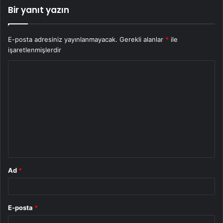
Bir yanıt yazın
E-posta adresiniz yayınlanmayacak.
Gerekli alanlar
*
ile
işaretlenmişlerdir
Y
o
r
u
m
*
Ad
*
E-posta
*