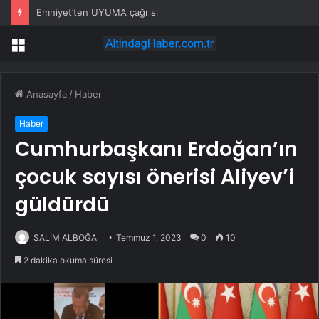
Emniyet’ten UYUMA çağrısı
Menü
Anasayfa
/
Haber
Haber
Cumhurbaşkanı Erdoğan’ın
çocuk sayısı önerisi Aliyev’i
güldürdü
SALİM ALBOĞA
Temmuz 1, 2023
0
10
2 dakika okuma süresi