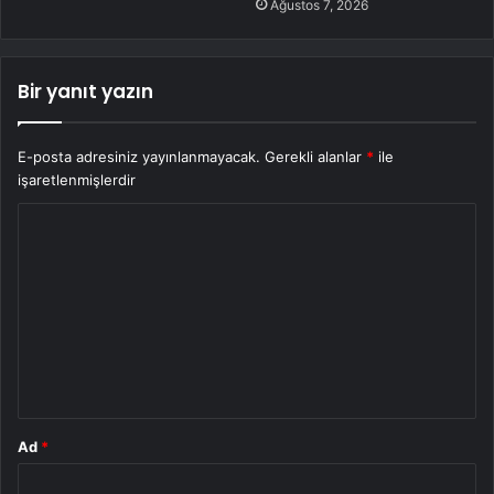
Ağustos 7, 2026
Bir yanıt yazın
E-posta adresiniz yayınlanmayacak.
Gerekli alanlar
*
ile
işaretlenmişlerdir
Y
o
r
u
m
*
Ad
*