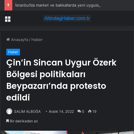
İstanbul’da market ve bakkallarda yeni uygulama devreye girdi
Menü
Anasayfa
/
Haber
Haber
Çin’in Sincan Uygur Özerk
Bölgesi politikaları
Beypazarı’nda protesto
edildi
SALİM ALBOĞA
Aralık 14, 2022
0
19
Bir dakikadan az