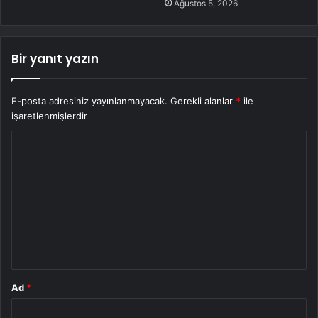
Ağustos 5, 2026
Bir yanıt yazın
E-posta adresiniz yayınlanmayacak.
Gerekli alanlar
*
ile
işaretlenmişlerdir
Y
o
r
u
m
*
Ad
*