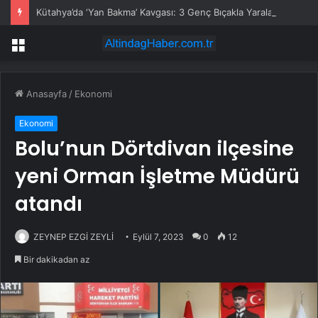
Kütahya’da ‘Yan Bakma’ Kavgası: 3 Genç Bıçakla Yaralandı
Menü
Anasayfa
/
Ekonomi
Ekonomi
Bolu’nun Dörtdivan ilçesine
yeni Orman İşletme Müdürü
atandı
ZEYNEP EZGİ ZEYLİ
Eylül 7, 2023
0
12
Bir dakikadan az