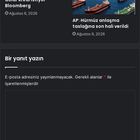
Bloomberg
Ağustos 6, 2026
AP: Hürmüz anlaşma
taslağına son hali verildi
Ağustos 6, 2026
Bir yanıt yazın
E-posta adresiniz yayınlanmayacak.
Gerekli alanlar
*
ile
işaretlenmişlerdir
Y
o
r
u
m