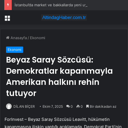
İstanbul’da market ve bakkallarda yeni uygulama devreye girdi
Menü
Anasayfa
/
Ekonomi
Ekonomi
Beyaz Saray Sözcüsü:
Demokratlar kapanmayla
Amerikan halkını rehin
tutuyor
DİLAN BİÇER
Ekim 7, 2025
0
0
Bir dakikadan az
ForInvest – Beyaz Saray Sözcüsü Leavitt, hükümetin
kapanmasına ilişkin yaptığı açıklamada, Demokrat Parti’nin