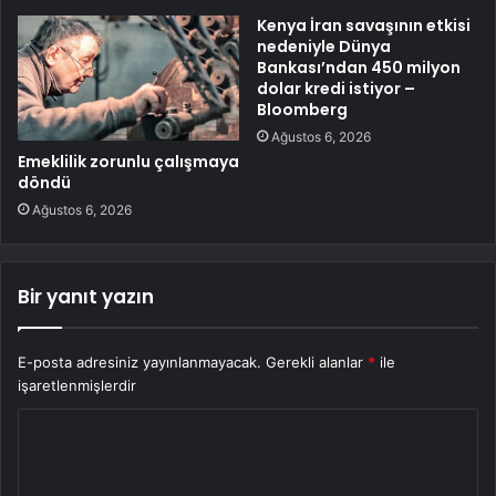
Kenya İran savaşının etkisi
nedeniyle Dünya
Bankası’ndan 450 milyon
dolar kredi istiyor –
Bloomberg
Ağustos 6, 2026
Emeklilik zorunlu çalışmaya
döndü
Ağustos 6, 2026
Bir yanıt yazın
E-posta adresiniz yayınlanmayacak.
Gerekli alanlar
*
ile
işaretlenmişlerdir
Y
o
r