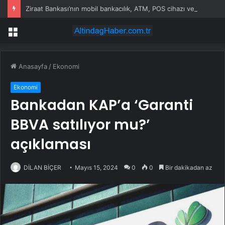
Ziraat Bankası’nın mobil bankacılık, ATM, POS cihazı ve kart hizmetleri çöktü
Menü
Anasayfa
/
Ekonomi
Ekonomi
Bankadan KAP’a ‘Garanti
BBVA satılıyor mu?’
açıklaması
DİLAN BİÇER
Mayıs 15, 2024
0
0
Bir dakikadan az