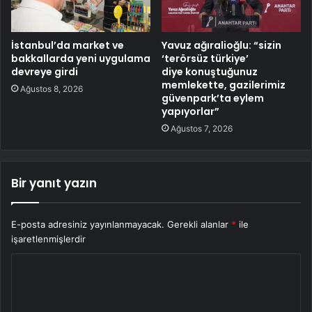
İstanbul’da market ve
Yavuz ağıralioğlu: “sizin
bakkallarda yeni uygulama
‘terörsüz türkiye’
devreye girdi
diye konuştuğunuz
memlekette, gazilerimiz
Ağustos 8, 2026
güvenpark’ta eylem
yapıyorlar”
Ağustos 7, 2026
Bir yanıt yazın
E-posta adresiniz yayınlanmayacak.
Gerekli alanlar
*
ile
işaretlenmişlerdir
Y
o
r