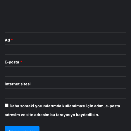
u
m
*
Ad
*
E-posta
*
İnternet sitesi
Daha sonraki yorumlarımda kullanılması için adım, e-posta
adresim ve site adresim bu tarayıcıya kaydedilsin.