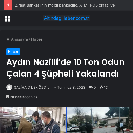
Ziraat Bankası’nın mobil bankacılık, ATM, POS cihazı ve kart hizmetleri çöktü
Menü
Anasayfa
/
Haber
Haber
Aydın Nazilli’de 10 Ton Odun
Çalan 4 Şüpheli Yakalandı
SALİHA DİLEK ÖZDİL
Temmuz 3, 2023
0
13
Bir dakikadan az