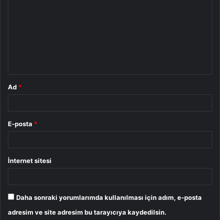
o
r
u
m
*
Ad
*
E-posta
*
İnternet sitesi
Daha sonraki yorumlarımda kullanılması için adım, e-posta
adresim ve site adresim bu tarayıcıya kaydedilsin.