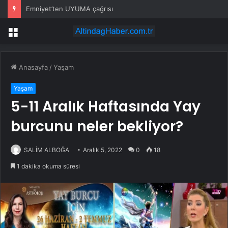
Emniyet’ten UYUMA çağrısı
Menü
Anasayfa
/
Yaşam
Yaşam
5-11 Aralık Haftasında Yay
burcunu neler bekliyor?
SALİM ALBOĞA
Aralık 5, 2022
0
18
1 dakika okuma süresi